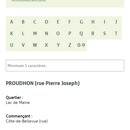
A
B
C
D
E
F
G
H
I
J
K
L
M
N
O
P
Q
R
S
T
U
V
W
X
Y
Z
0-9
PROUDHON (rue Pierre Joseph)
Quartier :
Lac de Maine
Commençant :
Côte-de-Bellevue (rue)