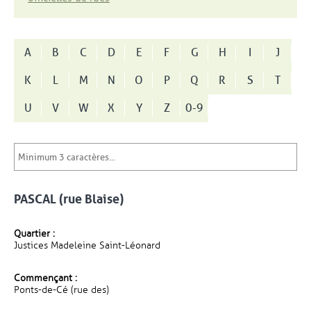
A
B
C
D
E
F
G
H
I
J
K
L
M
N
O
P
Q
R
S
T
U
V
W
X
Y
Z
0-9
PASCAL (rue Blaise)
Quartier :
Justices Madeleine Saint-Léonard
Commençant :
Ponts-de-Cé (rue des)