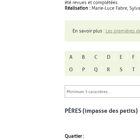
été revues et complétées.
Réalisation :
Marie-Luce Fabre, Sylva
En savoir plus :
Les premières dé
A
B
C
D
E
F
O
P
Q
R
S
T
PÈRES (impasse des petits)
Quartier :