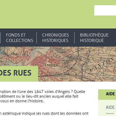
, OUVRE UNE N
FONDS ET
CHRONIQUES
BIBLIOTHÈQUE
COLLECTIONS
HISTORIQUES
HISTORIQUE
DES RUES
nation de l'une des 1647 voies d'Angers ? Quelle
AIDE
bâtiment ou le lieu-dit ancien auquel elle fait
vous en donne l'histoire...
AIDE
 astérisque indique les rues dont les données ont