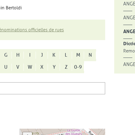
ANGE
in Bertoldi
ANGE
nominations officielles de rues
ANGE
Dicti
Remon
G
H
I
J
K
L
M
N
ANGE
U
V
W
X
Y
Z
0-9