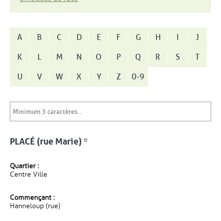
A
B
C
D
E
F
G
H
I
J
K
L
M
N
O
P
Q
R
S
T
U
V
W
X
Y
Z
0-9
PLACÉ (rue Marie) *
Quartier :
Centre Ville
Commençant :
Hanneloup (rue)