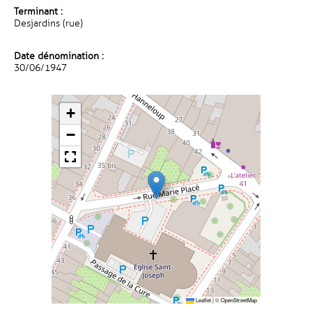
Terminant :
Desjardins (rue)
Date dénomination :
30/06/1947
+
−
Leaflet
|
©
OpenStreetMap