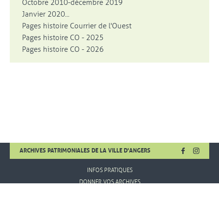
Octobre 2010-décembre 2019
Janvier 2020...
Pages histoire Courrier de l'Ouest
Pages histoire CO - 2025
Pages histoire CO - 2026
FACEBOOK
, OUVRE UNE
INSTA
, OUVR
ARCHIVES PATRIMONIALES DE LA VILLE D'ANGERS
INFOS PRATIQUES
DONNER VOS ARCHIVES
MENTIONS LÉGALES
CONDITIONS D'UTILISATION
PLAN DE SITE