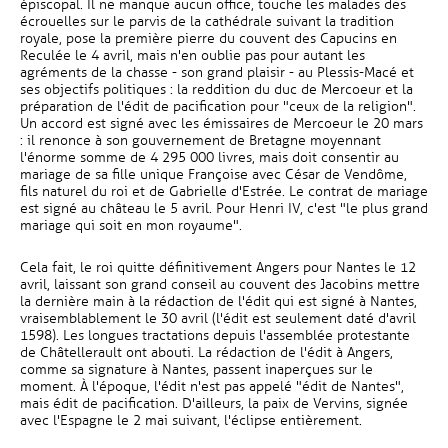
épiscopal. Il ne manque aucun office, touche les malades des
écrouelles sur le parvis de la cathédrale suivant la tradition
royale, pose la première pierre du couvent des Capucins en
Reculée le 4 avril, mais n'en oublie pas pour autant les
agréments de la chasse - son grand plaisir - au Plessis-Macé et
ses objectifs politiques : la reddition du duc de Mercoeur et la
préparation de l'édit de pacification pour "ceux de la religion".
Un accord est signé avec les émissaires de Mercoeur le 20 mars
: il renonce à son gouvernement de Bretagne moyennant
l'énorme somme de 4 295 000 livres, mais doit consentir au
mariage de sa fille unique Françoise avec César de Vendôme,
fils naturel du roi et de Gabrielle d'Estrée. Le contrat de mariage
est signé au château le 5 avril. Pour Henri IV, c'est "le plus grand
mariage qui soit en mon royaume".
Cela fait, le roi quitte définitivement Angers pour Nantes le 12
avril, laissant son grand conseil au couvent des Jacobins mettre
la dernière main à la rédaction de l'édit qui est signé à Nantes,
vraisemblablement le 30 avril (l'édit est seulement daté d'avril
1598). Les longues tractations depuis l'assemblée protestante
de Châtellerault ont abouti. La rédaction de l'édit à Angers,
comme sa signature à Nantes, passent inaperçues sur le
moment. À l'époque, l'édit n'est pas appelé "édit de Nantes",
mais édit de pacification. D'ailleurs, la paix de Vervins, signée
avec l'Espagne le 2 mai suivant, l'éclipse entièrement.