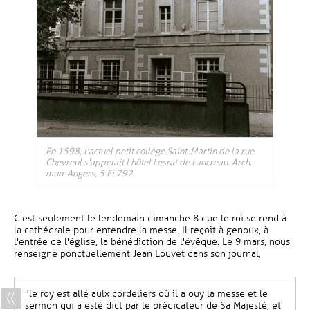
, Ouvre une nouvelle fenêtre
En 1598, l'actuel petit collège Saint-Martin de la rue
Chevreul s'appelait l'hôtel Lesrat de Lancreau. Arch.
mun. Angers, 5 Fi 792.
C'est seulement le lendemain dimanche 8 que le roi se rend à
la cathédrale pour entendre la messe. Il reçoit à genoux, à
l'entrée de l'église, la bénédiction de l'évêque. Le 9 mars, nous
renseigne ponctuellement Jean Louvet dans son journal,
"le roy est allé aulx cordeliers où il a ouy la messe et le
sermon qui a esté dict par le prédicateur de Sa Majesté, et