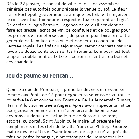
Dès le 22 janvier, le conseil de ville réunit une assemblée
générale des autorités pour préparer la venue du roi. Le sieur
de La Rochepot, gouverneur, désire que les habitants reçoivent
le roi "avec tout honneur et respect et luy preparent un logis".
On choisit le logis Barrault. L'agenda de ce qu'il convient de
faire est dressé : achat de vin, de confitures et de bougies pour
les présents au roi et à sa cour ; de poudre pour faire la montre
générale de la milice de la ville et donner du canon lors de
l'entrée royale. Les frais du séjour royal seront couverts par une
levée de douze cents écus sur les habitants. Le moyen est tout
simple : doublement de la taxe d'octroi sur l'entrée du bois et
des chandelles.
Jeu de paume au Pélican...
Quant au duc de Mercoeur, il prend les devants et envoie sa
femme aux Ponts-de-Cé pour négocier sa soumission au roi. Le
roi arrive le 6 et couche aux Ponts-de-Cé. Le lendemain 7 mars,
Henri IV fait son entrée à Angers. Après avoir inspecté la milice
bourgeoise en armes et dressée en ordre de bataille aux
environs du début de l'actuelle rue de Brissac, il se rend,
escorté, au portail Saint-Aubin où le maire lui présente les
compliments et les clefs de la ville. Sur quoi, Philippe Goureau,
maître des requêtes et "surintendant de la justice" au présidial,
fait une petite harangue, n'omettant pas de "remonstrer les