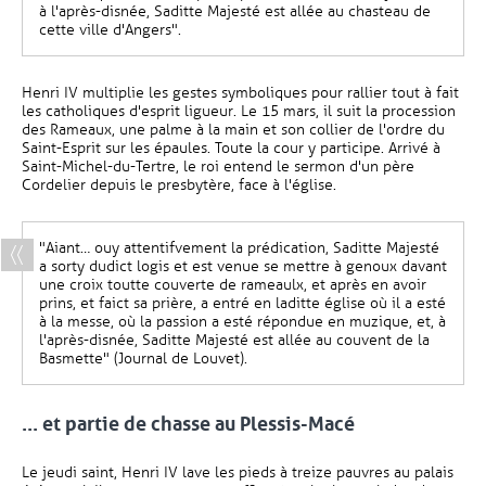
à l'après-disnée, Saditte Majesté est allée au chasteau de
cette ville d'Angers".
Henri IV multiplie les gestes symboliques pour rallier tout à fait
les catholiques d'esprit ligueur. Le 15 mars, il suit la procession
des Rameaux, une palme à la main et son collier de l'ordre du
Saint-Esprit sur les épaules. Toute la cour y participe. Arrivé à
Saint-Michel-du-Tertre, le roi entend le sermon d'un père
Cordelier depuis le presbytère, face à l'église.
"Aiant… ouy attentifvement la prédication, Saditte Majesté
a sorty dudict logis et est venue se mettre à genoux davant
une croix toutte couverte de rameaulx, et après en avoir
prins, et faict sa prière, a entré en laditte église où il a esté
à la messe, où la passion a esté répondue en muzique, et, à
l'après-disnée, Saditte Majesté est allée au couvent de la
Basmette" (Journal de Louvet).
... et partie de chasse au Plessis-Macé
Le jeudi saint, Henri IV lave les pieds à treize pauvres au palais