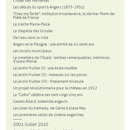
L'hôtel des Pénitentes
Les débuts du sport à Angers (1875-1931)
"Chez ma Tante", institution tricentenaire, le dernier Mont-de-
Piété de France
La crèche Marie-Placé
La chapelle des Ursules
De l'eau dans la ville
Angers et la Pologne : une amitié de six cents ans
Les lavoirs municipaux
Le cimetière de l'Ouest : tombes remarquables, mémoires
d'outre-Maine
Le jardin fruitier (I) : une école modèle
Le jardin fruitier (II) : menaces sur les poires
Le jardin fruitier (III) : finalement miraculé
Un projet révolutionnaire pour le château en 1912
La "Catho" célèbre ses cent vingt-cinq ans
Gaston Allard, botaniste angevin
Les joies du tramway, de Génie à place Ney
Les premières salles de cinéma angevines
2001-Juillet 2010