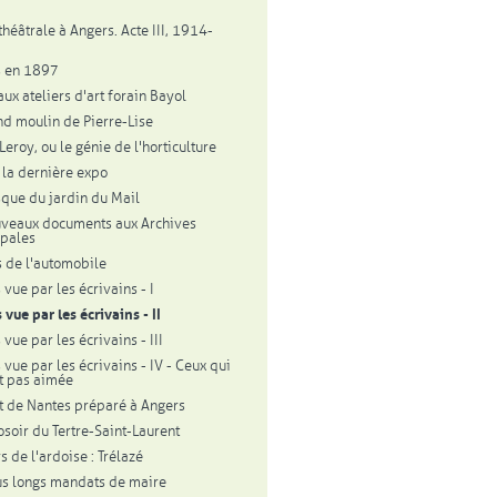
théâtrale à Angers. Acte III, 1914-
s en 1897
aux ateliers d'art forain Bayol
nd moulin de Pierre-Lise
eroy, ou le génie de l'horticulture
 la dernière expo
sque du jardin du Mail
veaux documents aux Archives
pales
 de l'automobile
vue par les écrivains - I
 vue par les écrivains - II
vue par les écrivains - III
 vue par les écrivains - IV - Ceux qui
nt pas aimée
t de Nantes préparé à Angers
osoir du Tertre-Saint-Laurent
s de l'ardoise : Trélazé
us longs mandats de maire