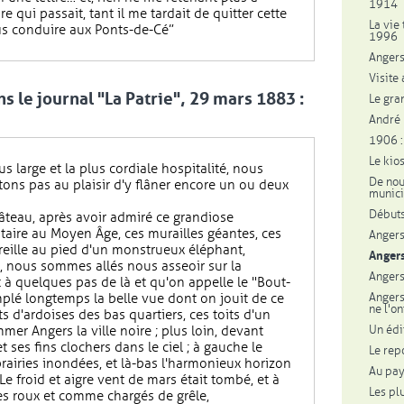
1914
e qui passait, tant il me tardait de quitter cette
La vie 
fis conduire aux Ponts-de-Cé”
1996
Anger
Visite 
s le journal "La Patrie", 29 mars 1883 :
Le gra
André L
1906 :
Le kio
s large et la plus cordiale hospitalité, nous
De nou
tons pas au plaisir d'y flâner encore un ou deux
munici
Débuts
hâteau, après avoir admiré ce grandiose
taire au Moyen Âge, ces murailles géantes, ces
Angers 
reille au pied d'un monstrueux éléphant,
Angers
s, nous sommes allés nous asseoir sur la
Angers 
t à quelques pas de là et qu'on appelle le "Bout-
Angers
é longtemps la belle vue dont on jouit de ce
ne l'o
its d'ardoises des bas quartiers, ces toits d'un
Un édi
er Angers la ville noire ; plus loin, devant
 ses fins clochers dans le ciel ; à gauche le
Le rep
prairies inondées, et là-bas l'harmonieux horizon
Au pay
Le froid et aigre vent de mars était tombé, et à
Les pl
es roux et comme chargés de grêle,