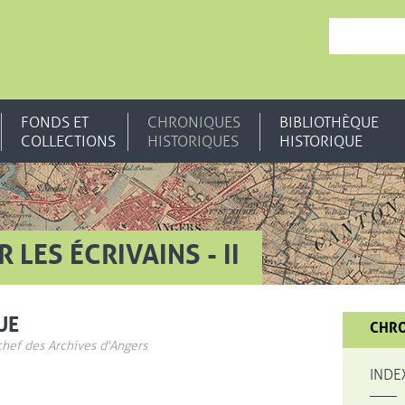
, OUVRE UNE N
FONDS ET
CHRONIQUES
BIBLIOTHÈQUE
COLLECTIONS
HISTORIQUES
HISTORIQUE
 LES ÉCRIVAINS - II
UE
CHRO
chef des Archives d'Angers
INDE