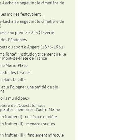
e-Lachaise angevin : le cimetière de
les maires festoyaient...
e-Lachaise angevin : le cimetière de
)
nesse au plein air à la Claverie
l des Pénitentes
buts du sport à Angers (1875-1931)
a Tante", institution tricentenaire, le
r Mont-de-Piété de France
che Marie-Placé
pelle des Ursules
u dans la ville
 et la Pologne : une amitié de six
ans
voirs municipaux
etière de l'Ouest : tombes
uables, mémoires d'outre-Maine
in fruitier (I) : une école modèle
in fruitier (II) : menaces sur les
in fruitier (III) : finalement miraculé