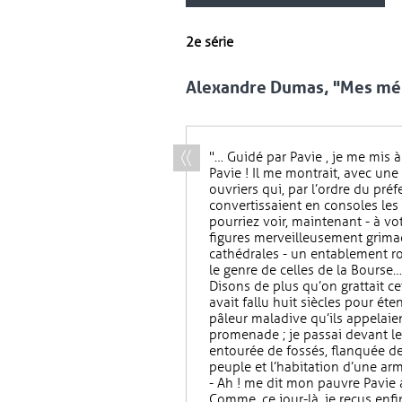
2e série
Alexandre Dumas, "Mes mém
"… Guidé par Pavie , je me mis à 
Pavie ! Il me montrait, avec une 
ouvriers qui, par l’ordre du préf
convertissaient en consoles les
pourriez voir, maintenant - à vo
figures merveilleusement grima
cathédrales - un entablement 
le genre de celles de la Bourse…
Disons de plus qu’on grattait ce
avait fallu huit siècles pour éte
pâleur maladive qu’ils appelai
promenade ; je passai devant le
entourée de fossés, flanquée de
peuple et l’habitation d’une ar
- Ah ! me dit mon pauvre Pavie a
Comme, ce jour-là, je reçus enfi