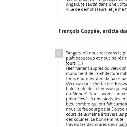
Angers, je sautai dans une voitur
ville de démolisseurs, et je me 
François Coppée, article dan
"Angers, où nous recevons la plu
plaît beaucoup et nous ne résis
jours. (…)
Hier, flânant auprès du vieux c
monument de l'architecture mili
tours énormes, dont la base, pa
s'écrase dans l'herbe des fossé
balustrade de la terrasse qui es
du-Monde". Nous avons contempl
point élevé : à nos pieds, les to
bleu sombre qui ont fait surnomm
nous, le faubourg de la Doutre et
cours de la Maine à travers les 
des collines. La bonne minute ! 
travers les déchirures des nuag