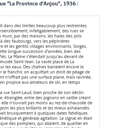
ue "La Province d'Anjou", 1936 :
it dans des limites beaucoup plus restreintes.
nsensiblement, infatigablement, des rues se
 murs, par des maisons, les haies des jolis
à des faubourgs, vers les pépinières
 et les gentils villages environnants, Sorges,
cette longue succession d'années, bien des
fiés. La Maine s'étendait jusqu'au devant de
u musée Saint-Jean. La vaste place de La
r les eaux. Des chaînes barraient encore le
 le franchir, on acquittait un droit de péage de
t n'offrait pas une surface plane, mais ravinée,
rain propice aux amateurs de ski, en temps
 la rue Saint-Laud, bien proche de son déclin
e, étranglée, entre des pignons en saillie créant
s, elle n'ouvrait pas moins au rez-de-chaussée de
asin les plus brillants et les mieux achalandés.
pait brusquement à quelques dates fatidiques.
rénétique et générale agitation. Le signal en était
que des pompiers, qui allaient, de quartier en