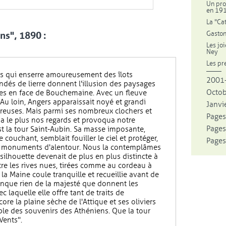
Un pro
en 19
La "Ca
Gaston
ns", 1890 :
Les jo
Ney
Les pr
as qui enserre amoureusement des îlots
2001-
ndés de lierre donnent l'illusion des paysages
Octo
es en face de Bouchemaine. Avec un fleuve
 Au loin, Angers apparaissait noyé et grandi
Janvie
euses. Mais parmi ses nombreux clochers et
Pages
pa le plus nos regards et provoqua notre
Pages
st la tour Saint-Aubin. Sa masse imposante,
e couchant, semblait fouiller le ciel et protéger,
Pages
les monuments d'alentour. Nous la contemplâmes
ilhouette devenait de plus en plus distincte à
e les rives nues, tirées comme au cordeau à
la Maine coule tranquille et recueillie avant de
manque rien de la majesté que donnent les
ec laquelle elle offre tant de traits de
e la plaine sèche de l'Attique et ses oliviers
able des souvenirs des Athéniens. Que la tour
Vents".