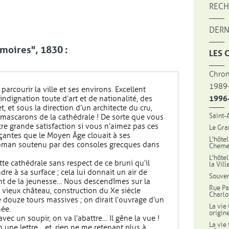
RECH
DERN
oires", 1830 :
LES 
Chron
1989
parcourir la ville et ses environs. Excellent
indignation toute d’art et de nationalité, des
1996
et, et sous la direction d’un architecte du cru,
Saint-
 mascarons de la cathédrale ! De sorte que vous
tre grande satisfaction si vous n’aimez pas ces
Le Gra
çantes que le Moyen Âge clouait à ses
L'hôtel
roman soutenu par des consoles grecques dans
Chemel
L'hôte
tte cathédrale sans respect de ce bruni qu’il
la Vil
ndre à sa surface ; cela lui donnait un air de
Souven
ent de la jeunesse… Nous descendîmes sur la
Rue Pa
 vieux château, construction du Xe siècle
Charlo
 douze tours massives ; on dirait l’ouvrage d’un
La vie 
mée.
origin
vec un soupir, on va l’abattre… Il gêne la vue !
La vie 
n une lettre… et, rien ne me retenant plus à