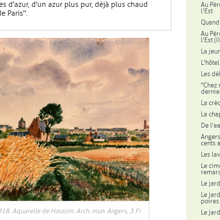
s d'azur, d'un azur plus pur, déjà plus chaud
Au Pèr
l'Est
e Paris".
Quand 
Au Pèr
l'Est (II
La jeu
L'hôte
Les dé
"Chez m
dernie
La crè
La cha
De l'ea
Angers
cents 
Les la
Le cim
remarq
Le jard
Le jard
poires
1918. Aquarelle de Houssin. Arch. mun. Angers, 3 Fi
Le jard