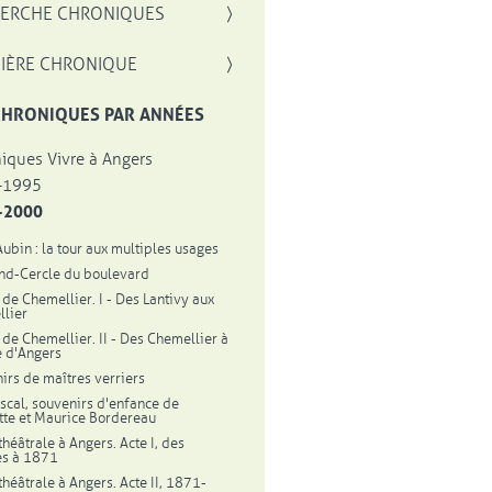
, OUVRE UNE NOUVELLE FENÊTRE
ERCHE CHRONIQUES
IÈRE CHRONIQUE
CHRONIQUES PAR ANNÉES
iques Vivre à Angers
-1995
-2000
Aubin : la tour aux multiples usages
nd-Cercle du boulevard
 de Chemellier. I - Des Lantivy aux
lier
l de Chemellier. II - Des Chemellier à
le d'Angers
irs de maîtres verriers
scal, souvenirs d'enfance de
tte et Maurice Bordereau
théâtrale à Angers. Acte I, des
es à 1871
théâtrale à Angers. Acte II, 1871-