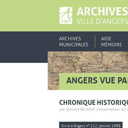
ARCHIVES
AIDE
MUNICIPALES
MÉMOIRE
ANGERS VUE PAR
CHRONIQUE HISTORIQ
par Sylvain Bertoldi, conservateur en 
Vivre à Angers n° 212, janvier 1998