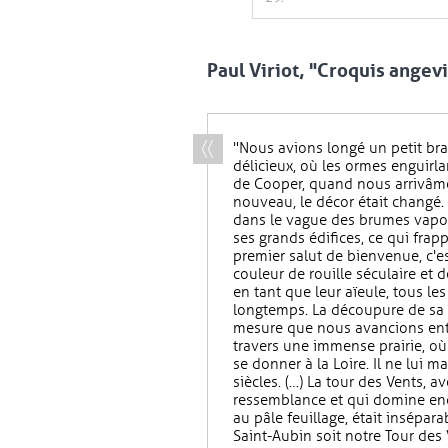
Paul Viriot, "Croquis angevi
"Nous avions longé un petit br
délicieux, où les ormes enguirla
de Cooper, quand nous arrivâm
nouveau, le décor était changé.
dans le vague des brumes vapor
ses grands édifices, ce qui frap
premier salut de bienvenue, c'e
couleur de rouille séculaire et d
en tant que leur aïeule, tous 
longtemps. La découpure de sa s
mesure que nous avancions entr
travers une immense prairie, où 
se donner à la Loire. Il ne lui 
siècles. (…) La tour des Vents, av
ressemblance et qui domine encor
au pâle feuillage, était insépar
Saint-Aubin soit notre Tour des 