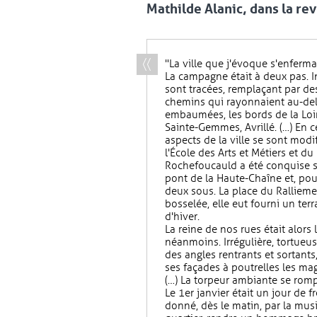
Mathilde Alanic, dans la rev
"La ville que j'évoque s'enferma
La campagne était à deux pas. I
sont tracées, remplaçant par des
chemins qui rayonnaient au-del
embaumées, les bords de la Loire
Sainte-Gemmes, Avrillé. (…) En 
aspects de la ville se sont modi
l'École des Arts et Métiers et d
Rochefoucauld a été conquise su
pont de la Haute-Chaîne et, pour
deux sous. La place du Ralliemen
bosselée, elle eut fourni un ter
d'hiver.
La reine de nos rues était alors
néanmoins. Irrégulière, tortueus
des angles rentrants et sortant
ses façades à poutrelles les mag
(…) La torpeur ambiante se rom
Le 1er janvier était un jour de f
donné, dès le matin, par la musi