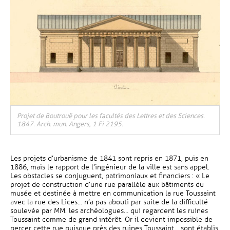
, Ouvre une nouvelle fenêtre
Projet de Boutrouë pour les facultés des Lettres et des Sciences.
1847. Arch. mun. Angers, 1 Fi 2195.
Les projets d’urbanisme de 1841 sont repris en 1871, puis en
1886, mais le rapport de l’ingénieur de la ville est sans appel.
Les obstacles se conjuguent, patrimoniaux et financiers : « Le
projet de construction d’une rue parallèle aux bâtiments du
musée et destinée à mettre en communication la rue Toussaint
avec la rue des Lices… n’a pas abouti par suite de la difficulté
soulevée par MM. les archéologues… qui regardent les ruines
Toussaint comme de grand intérêt. Or il devient impossible de
percer cette rue puisque près des ruines Toussaint… sont établis