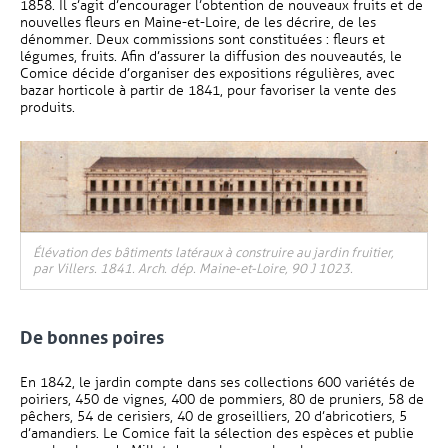
1858. Il s’agit d’encourager l’obtention de nouveaux fruits et de
nouvelles fleurs en Maine-et-Loire, de les décrire, de les
dénommer. Deux commissions sont constituées : fleurs et
légumes, fruits. Afin d’assurer la diffusion des nouveautés, le
Comice décide d’organiser des expositions régulières, avec
bazar horticole à partir de 1841, pour favoriser la vente des
produits.
Élévation des bâtiments latéraux à construire au jardin fruitier,
par Villers. 1841. Arch. dép. Maine-et-Loire, 90 J 1023.
De bonnes poires
En 1842, le jardin compte dans ses collections 600 variétés de
poiriers, 450 de vignes, 400 de pommiers, 80 de pruniers, 58 de
pêchers, 54 de cerisiers, 40 de groseilliers, 20 d’abricotiers, 5
d’amandiers. Le Comice fait la sélection des espèces et publie