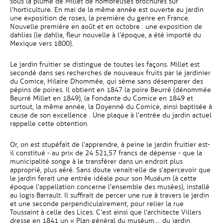
sous la plume de Millet de nombreuses brochures sur
l’horticulture. En mai de la même année est ouverte au jardin
une exposition de roses, la première du genre en France.
Nouvelle première en août et en octobre : une exposition de
dahlias (le dahlia, fleur nouvelle à l’époque, a été importé du
Mexique vers 1800).
Le jardin fruitier se distingue de toutes les façons. Millet est
secondé dans ses recherches de nouveaux fruits par le jardinier
du Comice, Hilaire Dhommée, qui sème sans désemparer des
pépins de poires. Il obtient en 1847 la poire Beurré (dénommée
Beurré Millet en 1849), la Fondante du Comice en 1849 et
surtout, la même année, la Doyenné du Comice, ainsi baptisée à
cause de son excellence . Une plaque à l’entrée du jardin actuel
rappelle cette obtention.
Or, on est stupéfait de l’apprendre, à peine le jardin fruitier est-
il constitué - au prix de 24 521,57 francs de dépense - que la
municipalité songe à le transférer dans un endroit plus
approprié, plus aéré. Sans doute venait-elle de s’apercevoir que
le jardin ferait une entrée idéale pour son Muséum (à cette
époque l’appellation concerne l’ensemble des musées), installé
au logis Barrault. Il suffirait de percer une rue à travers le jardin
et une seconde perpendiculairement, pour relier la rue
Toussaint à celle des Lices. C’est ainsi que l’architecte Villers
dresse en 1841 un « Plan général du muséum…, du jardin