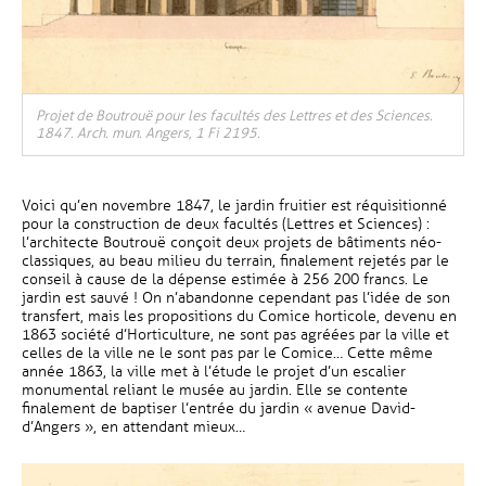
, Ouvre une nouvelle fenêtre
Projet de Boutrouë pour les facultés des Lettres et des Sciences.
1847. Arch. mun. Angers, 1 Fi 2195.
Voici qu’en novembre 1847, le jardin fruitier est réquisitionné
pour la construction de deux facultés (Lettres et Sciences) :
l’architecte Boutrouë conçoit deux projets de bâtiments néo-
classiques, au beau milieu du terrain, finalement rejetés par le
conseil à cause de la dépense estimée à 256 200 francs. Le
jardin est sauvé ! On n’abandonne cependant pas l’idée de son
transfert, mais les propositions du Comice horticole, devenu en
1863 société d’Horticulture, ne sont pas agréées par la ville et
celles de la ville ne le sont pas par le Comice… Cette même
année 1863, la ville met à l’étude le projet d’un escalier
monumental reliant le musée au jardin. Elle se contente
finalement de baptiser l’entrée du jardin « avenue David-
d’Angers », en attendant mieux…