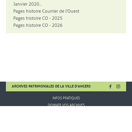
Janvier 2020...
Pages histoire Courrier de l'Ouest
Pages histoire CO - 2025
Pages histoire CO - 2026
FACEBOOK
, OUVRE UNE
INSTA
, OUVR
ARCHIVES PATRIMONIALES DE LA VILLE D'ANGERS
INFOS PRATIQUES
DONNER VOS ARCHIVES
MENTIONS LÉGALES
CONDITIONS D'UTILISATION
PLAN DE SITE