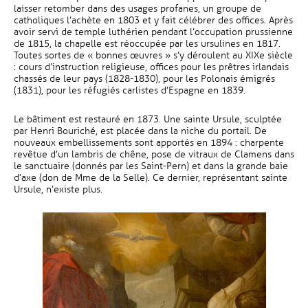
laisser retomber dans des usages profanes, un groupe de
catholiques l’achète en 1803 et y fait célébrer des offices. Après
avoir servi de temple luthérien pendant l’occupation prussienne
de 1815, la chapelle est réoccupée par les ursulines en 1817.
Toutes sortes de « bonnes œuvres » s’y déroulent au XIXe siècle
: cours d’instruction religieuse, offices pour les prêtres irlandais
chassés de leur pays (1828-1830), pour les Polonais émigrés
(1831), pour les réfugiés carlistes d’Espagne en 1839.
Le bâtiment est restauré en 1873. Une sainte Ursule, sculptée
par Henri Bouriché, est placée dans la niche du portail. De
nouveaux embellissements sont apportés en 1894 : charpente
revêtue d’un lambris de chêne, pose de vitraux de Clamens dans
le sanctuaire (donnés par les Saint-Pern) et dans la grande baie
d’axe (don de Mme de la Selle). Ce dernier, représentant sainte
Ursule, n’existe plus.