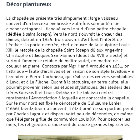
Décor plantureux
La chapelle se présente très simplement : large vaisseau
couvert d’un berceau lambrissé - autrefois surmonté d’un
clocher octogonal - flanqué vers le sud d’une petite chapelle
(dédiée à saint Joseph). Vers le nord s’ouvrait le chœur des
dames, détruit en 1955. Trois œuvres d’art font l’intérêt de
l’édifice : la porte d’entrée, chef-d’œuvre de la sculpture Louis
XIII, le retable de la chapelle Saint-Joseph dû aux Angevins
Christophe et Jacques Saint-Simon (début du XVIIIe siècle) et
surtout l’immense retable du maître-autel, en marbre de
couleur et pierre. Consacré par Mgr Henri Arnauld en 1651, on
l’attribue – faute d’archives et en raison de son style lavallois – à
l’architecte Pierre Corbineau, qui réalisa des œuvres semblables
à Laval et à La Flèche. Quant à la statuaire, en terre cuite, elle
pourrait provenir, selon les études stylistiques, des ateliers des
frères Gervais II et Louis Delabarre. Le tableau central
représente l’Annonciation à laquelle est consacrée la chapelle.
Sur le mur nord est fixé le cénotaphe de Guillaume Lanier
(1646), bienfaiteur du couvent. Il était orné de son portrait peint
par Charles Lagouz et disparu voici peu de décennies, de même
que l’élégante grille de communion Louis XV. Pour décorer les
murs, les religieuses disposaient de douze grandes tapisseries.