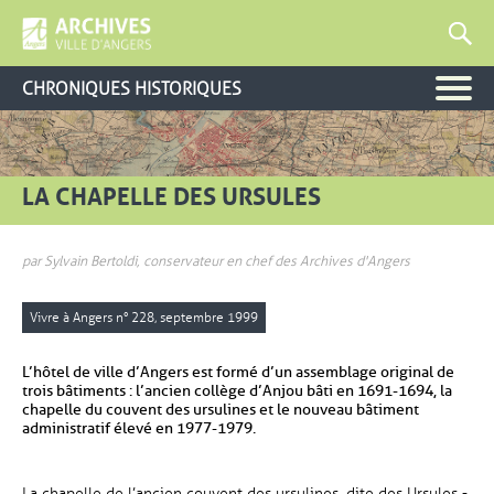
CHRONIQUES HISTORIQUES
LA CHAPELLE DES URSULES
par Sylvain Bertoldi, conservateur en chef des Archives d'Angers
Vivre à Angers n° 228, septembre 1999
L’hôtel de ville d’Angers est formé d’un assemblage original de
trois bâtiments : l’ancien collège d’Anjou bâti en 1691-1694, la
chapelle du couvent des ursulines et le nouveau bâtiment
administratif élevé en 1977-1979.
La chapelle de l’ancien couvent des ursulines, dite des Ursules -