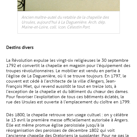
Ancien maître-autel du retable de la chapelle des
Ursules, aujourd'hui à La Daguenière. Arch. dép.
Maine-et-Loire, coll. icon. Célestin Port.
Destins divers
La Révolution expulse les vingt-six religieuses le 30 septembre
1792 et convertit la chapelle en magasin pour l’équipement des
troupes révolutionnaires. Le mobilier est vendu en partie à
l’église de La Daguenière, où il se trouve toujours. En 1797, le
couvent est cédé à l’architecte de la ville d’Angers, Jean-
François Miet, qui revend aussitôt le tout en treize lots, à
l’exception de la chapelle et du bâtiment du chœur des dames.
Pour favoriser l’exploitation de tous ces bâtiments éclatés, la
rue des Ursules est ouverte à l’emplacement du cloître en 1799.
Dès 1800, la chapelle retrouve son usage cultuel : on y célèbre
le 13 avril la première messe officiellement autorisée à Angers.
Elle est même promue église paroissiale jusqu’à la
réorganisation des paroisses de décembre 1802 qui voit
l’ancienne chapelle des Oratoriens la supplanter. Pour ne pas la