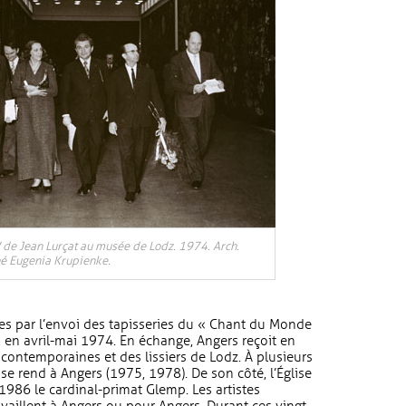
 de Jean Lurçat au musée de Lodz. 1974. Arch.
hé Eugenia Krupienke.
uées par l’envoi des tapisseries du « Chant du Monde
 en avril-mai 1974. En échange, Angers reçoit en
contemporaines et des lissiers de Lodz. À plusieurs
se rend à Angers (1975, 1978). De son côté, l’Église
1986 le cardinal-primat Glemp. Les artistes