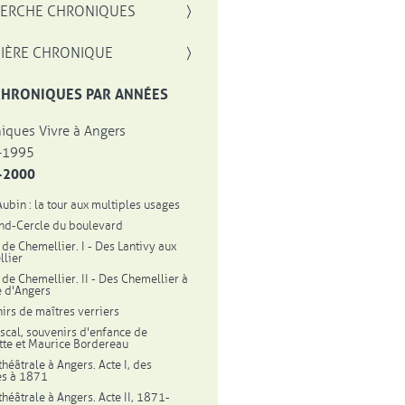
, OUVRE UNE NOUVELLE FENÊTRE
ERCHE CHRONIQUES
IÈRE CHRONIQUE
CHRONIQUES PAR ANNÉES
iques Vivre à Angers
-1995
-2000
Aubin : la tour aux multiples usages
nd-Cercle du boulevard
 de Chemellier. I - Des Lantivy aux
lier
l de Chemellier. II - Des Chemellier à
le d'Angers
irs de maîtres verriers
scal, souvenirs d'enfance de
tte et Maurice Bordereau
théâtrale à Angers. Acte I, des
es à 1871
théâtrale à Angers. Acte II, 1871-