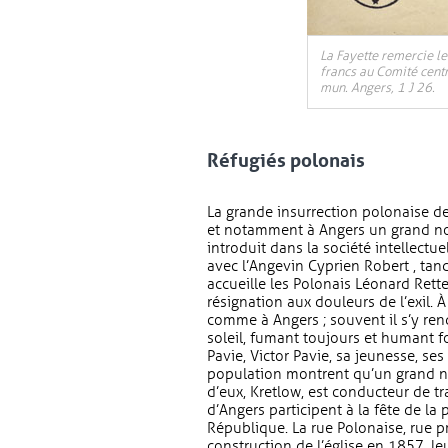
La Fayette remercie l
francs au Comité centr
mun. Angers, 1 J 26.
Réfugiés polonais
La grande insurrection polonaise de
et notamment à Angers un grand no
introduit dans la société intellectue
avec l’Angevin Cyprien Robert , tand
accueille les Polonais Léonard Rette
résignation aux douleurs de l’exil. À
comme à Angers ; souvent il s’y renda
soleil, fumant toujours et humant f
Pavie, Victor Pavie, sa jeunesse, ses
population montrent qu’un grand no
d’eux, Kretlow, est conducteur de tr
d’Angers participent à la fête de l
République. La rue Polonaise, rue pr
construction de l’église en 1857, l