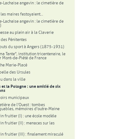
e-Lachaise angevin : le cimetière de
les maires festoyaient...
e-Lachaise angevin : le cimetière de
)
nesse au plein air à la Claverie
l des Pénitentes
buts du sport à Angers (1875-1931)
a Tante", institution tricentenaire, le
r Mont-de-Piété de France
che Marie-Placé
pelle des Ursules
u dans la ville
 et la Pologne : une amitié de six
ans
voirs municipaux
etière de l'Ouest : tombes
uables, mémoires d'outre-Maine
in fruitier (I) : une école modèle
in fruitier (II) : menaces sur les
in fruitier (III) : finalement miraculé