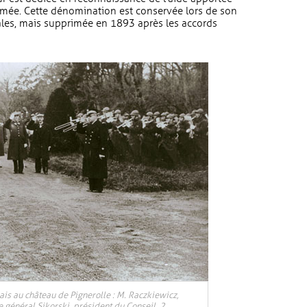
rimée. Cette dénomination est conservée lors de son
les, mais supprimée en 1893 après les accords
is au château de Pignerolle : M. Raczkiewicz,
e général Sikorski, président du Conseil. 2