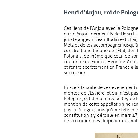
Henri d’Anjou, roi de Polog
Ces liens de l’Anjou avec la Pologn
duc d’Anjou, dernier fils de Henri II
juriste angevin Jean Bodin est char
Metz et de les accompagner jusqu’à 
construit une théorie de l’État, doi
Polonais, de même que celui de so
couronne de France. Henri de Valoi
et rentre secrètement en France à l
succession.
Est-ce à la suite de ces événements
montée de l’Esvière, et qui n’est pas
Pologne , est dénommée « Roy de P
mention de cette appellation ne rem
pas la Pologne, puisqu’une fête en
constitution s’y déroule en mars 179
de la réunion des drapeaux des nati