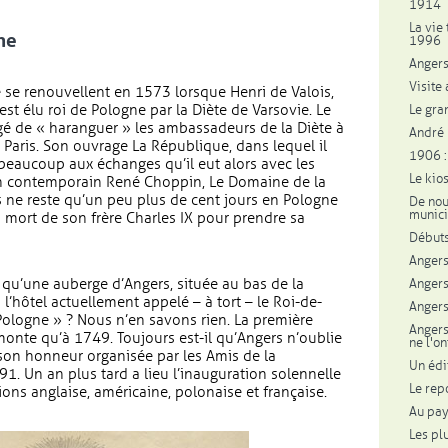
1914
La vie 
ne
1996
Anger
Visite 
e se renouvellent en 1573 lorsque Henri de Valois,
, est élu roi de Pologne par la Diète de Varsovie. Le
Le gra
gé de « haranguer » les ambassadeurs de la Diète à
André L
Paris. Son ouvrage La République, dans lequel il
1906 :
t beaucoup aux échanges qu’il eut alors avec les
Le kio
n contemporain René Choppin, Le Domaine de la
s ne reste qu’un peu plus de cent jours en Pologne
De nou
munici
a mort de son frère Charles IX pour prendre sa
Débuts
Angers 
 qu’une auberge d’Angers, située au bas de la
Angers 
 l’hôtel actuellement appelé – à tort – le Roi-de-
Angers 
ologne » ? Nous n’en savons rien. La première
Angers
onte qu’à 1749. Toujours est-il qu’Angers n’oublie
ne l'o
 son honneur organisée par les Amis de la
Un édi
1. Un an plus tard a lieu l’inauguration solennelle
Le rep
ons anglaise, américaine, polonaise et française.
Au pay
Les pl