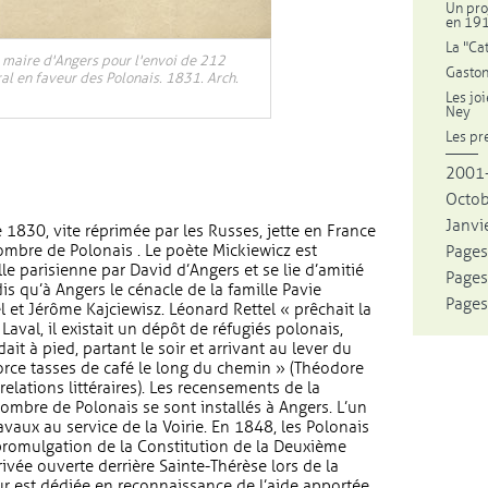
Un pro
en 19
La "Ca
e maire d'Angers pour l'envoi de 212
Gaston
al en faveur des Polonais. 1831. Arch.
Les jo
Ney
Les pr
2001-
Octo
Janvie
 1830, vite réprimée par les Russes, jette en France
mbre de Polonais . Le poète Mickiewicz est
Pages
lle parisienne par David d’Angers et se lie d’amitié
Pages
is qu’à Angers le cénacle de la famille Pavie
Pages
l et Jérôme Kajciewisz. Léonard Rettel « prêchait la
 Laval, il existait un dépôt de réfugiés polonais,
it à pied, partant le soir et arrivant au lever du
orce tasses de café le long du chemin » (Théodore
 relations littéraires). Les recensements de la
mbre de Polonais se sont installés à Angers. L’un
avaux au service de la Voirie. En 1848, les Polonais
a promulgation de la Constitution de la Deuxième
ivée ouverte derrière Sainte-Thérèse lors de la
eur est dédiée en reconnaissance de l’aide apportée