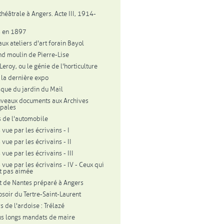
théâtrale à Angers. Acte III, 1914-
s en 1897
aux ateliers d'art forain Bayol
nd moulin de Pierre-Lise
eroy, ou le génie de l'horticulture
 la dernière expo
sque du jardin du Mail
veaux documents aux Archives
pales
 de l'automobile
vue par les écrivains - I
vue par les écrivains - II
vue par les écrivains - III
 vue par les écrivains - IV - Ceux qui
nt pas aimée
t de Nantes préparé à Angers
osoir du Tertre-Saint-Laurent
s de l'ardoise : Trélazé
us longs mandats de maire