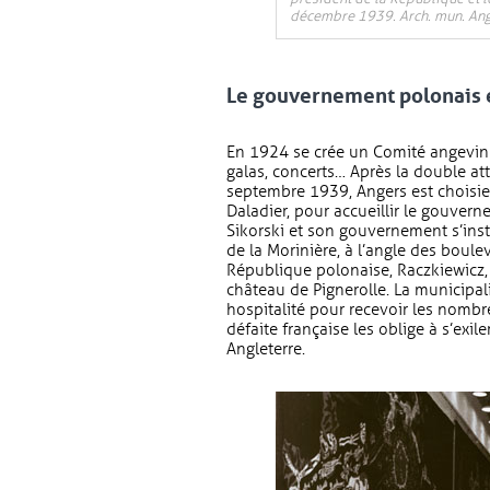
décembre 1939. Arch. mun. Ang
Le gouvernement polonais e
En 1924 se crée un Comité angevin 
galas, concerts… Après la double a
septembre 1939, Angers est choisie 
Daladier, pour accueillir le gouver
Sikorski et son gouvernement s’insta
de la Morinière, à l’angle des boule
République polonaise, Raczkiewicz, 
château de Pignerolle. La municipal
hospitalité pour recevoir les nom
défaite française les oblige à s’exi
Angleterre.