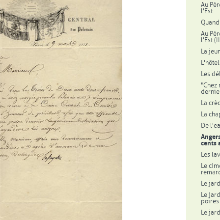
Au Pèr
l'Est
Quand 
Au Pèr
l'Est (II
La jeu
L'hôte
Les dé
"Chez m
dernie
La crè
La cha
De l'ea
Angers
cents 
Les la
Le cim
remarq
Le jard
Le jard
poires
Le jard