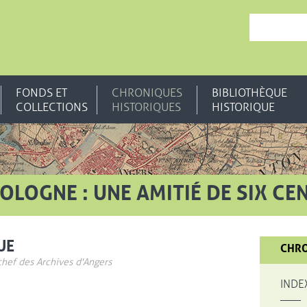
, OUVRE UNE N
FONDS ET
CHRONIQUES
BIBLIOTHÈQUE
COLLECTIONS
HISTORIQUES
HISTORIQUE
OLOGNE : UNE AMITIÉ DE SIX CE
UE
CHRO
chef des Archives d'Angers
INDE