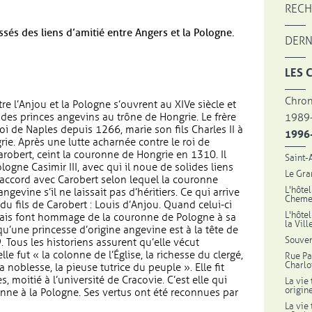
RECH
issés des liens d’amitié entre Angers et la Pologne.
DERN
LES 
Chron
e l’Anjou et la Pologne s’ouvrent au XIVe siècle et
des princes angevins au trône de Hongrie. Le frère
1989
roi de Naples depuis 1266, marie son fils Charles II à
1996
grie. Après une lutte acharnée contre le roi de
Carobert, ceint la couronne de Hongrie en 1310. Il
Saint-
ogne Casimir III, avec qui il noue de solides liens
Le Gra
n accord avec Carobert selon lequel la couronne
L'hôtel
ngevine s’il ne laissait pas d’héritiers. Ce qui arrive
Chemel
u fils de Carobert : Louis d’Anjou. Quand celui-ci
L'hôte
nais font hommage de la couronne de Pologne à sa
la Vil
 qu’une princesse d’origine angevine est à la tête de
Souven
 Tous les historiens assurent qu’elle vécut
e fut « la colonne de l’Église, la richesse du clergé,
Rue Pa
Charlo
 noblesse, la pieuse tutrice du peuple ». Elle fit
, moitié à l’université de Cracovie. C’est elle qui
La vie 
origin
ne à la Pologne. Ses vertus ont été reconnues par
La vie 