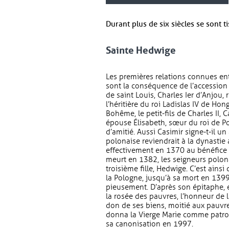
Durant plus de six siècles se sont t
Sainte Hedwige
Les premières relations connues entr
sont la conséquence de l’accession 
de saint Louis, Charles Ier d’Anjou, 
l’héritière du roi Ladislas IV de Hon
Bohême, le petit-fils de Charles II, 
épouse Élisabeth, sœur du roi de Pol
d’amitié. Aussi Casimir signe-t-il u
polonaise reviendrait à la dynastie a
effectivement en 1370 au bénéfice d
meurt en 1382, les seigneurs polo
troisième fille, Hedwige. C’est ainsi
la Pologne, jusqu’à sa mort en 1399.
pieusement. D’après son épitaphe, ell
la rosée des pauvres, l’honneur de la
don de ses biens, moitié aux pauvres
donna la Vierge Marie comme patron
sa canonisation en 1997.