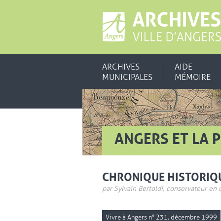
ARCHIVES
AIDE
MUNICIPALES
MÉMOIRE
ANGERS ET LA P
CHRONIQUE HISTORIQ
par Sylvain Bertoldi, conservateur en 
Vivre à Angers n° 231, décembre 1999