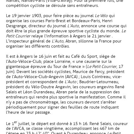
Nantes, Nantes-Paris (Ville-d’Avray). Pour la première fois, une
compétition cycliste se déroule sans entraîneurs.
Le 19 janvier 1903, pour faire pièce au journal
Le Vélo
qui
organise les courses Paris-Brest et Bordeaux-Paris, Henri
Desgrange, directeur du journal
L’Auto
, annonce une course qui
doit être la plus grande épreuve sportive cycliste du monde.
Le
Petit Courrier
relaye l’information à Angers le 21 janvier .
L’inspecteur général de
L’Auto
, Abran, sillonne la France pour
organiser les différents contrôles.
Il est à Angers le 16 juin et fait au Café du Sport, siège de
l’Auto-Véloce-Club, place Lorraine, « une causerie sur la
gigantesque épreuve du Tour de France » (
Le Petit Courrier
, 17
juin). Devant les sociétés cyclistes, Maurice de Farcy, président
de l’Auto-Véloce-Club-Angevin (AVCA) ; Louis Cointreau, vice-
président et correspondant de
L’Auto
; Baudrier-Letourneau,
président du Vélo-Doutre Angevin, les coureurs angevins René
Salais et Léon Durandeau, Abran parle de la suppression des
entraîneurs qui rendra plus sportive la manifestation. Comme il
n’y a pas de chronométrage, les coureurs devront s’arrêter
périodiquement pour signer des feuilles de route indiquant
l’heure de leur passage.
er
Le 1
juillet, le départ est donné à 15 h 16. René Salais, coureur
de l’AVCA, se classe vingtième, accomplissant les 467 km de
l’étape en 23 h 42’ 40’’. Quant à Durandeau, annonce
Le Petit