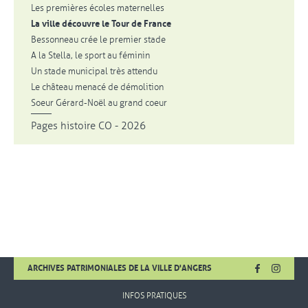
Les premières écoles maternelles
La ville découvre le Tour de France
Bessonneau crée le premier stade
A la Stella, le sport au féminin
Un stade municipal très attendu
Le château menacé de démolition
Soeur Gérard-Noël au grand coeur
Pages histoire CO - 2026
FACEBOOK
, OUVRE UNE
INSTA
, OUVR
ARCHIVES PATRIMONIALES DE LA VILLE D'ANGERS
INFOS PRATIQUES