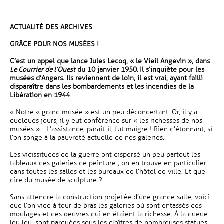
ACTUALITÉ DES ARCHIVES
GRÂCE POUR NOS MUSÉES !
C’est un appel que lance Jules Lecoq, « le Vieil Angevin », dans
Le Courrier de l’Ouest
du 10 janvier 1950.
Il s’inquiète pour les
musées d’Angers. Ils reviennent de loin, il est vrai, ayant failli
disparaître dans les bombardements et les incendies de la
Libération en 1944
:
« Notre « grand musée » est un peu déconcertant. Or, il y a
quelques jours, il y eut conférence sur « les richesses de nos
musées »… L’assistance, paraît-il, fut maigre ! Rien d’étonnant, si
l’on songe à la pauvreté actuelle de nos galeries.
Les vicissitudes de la guerre ont dispersé un peu partout les
tableaux des galeries de peinture ; on en trouve en particulier
dans toutes les salles et les bureaux de l’hôtel de ville. Et que
dire du musée de sculpture ?
Sans attendre la construction projetée d’une grande salle, voici
que l’on vide à tour de bras les galeries où sont entassés des
moulages et des oeuvres qui en étaient la richesse. À la queue
leu leu, sont parquées sous les cloîtres de nombreuses statues