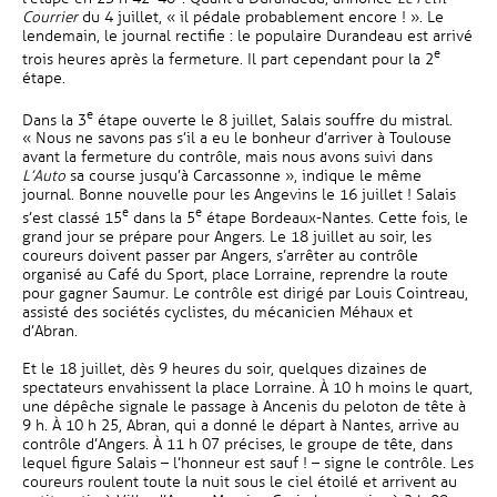
Courrier
du 4 juillet, « il pédale probablement encore ! ». Le
lendemain, le journal rectifie : le populaire Durandeau est arrivé
e
trois heures après la fermeture. Il part cependant pour la 2
étape.
e
Dans la 3
étape ouverte le 8 juillet, Salais souffre du mistral.
« Nous ne savons pas s’il a eu le bonheur d’arriver à Toulouse
avant la fermeture du contrôle, mais nous avons suivi dans
L’Auto
sa course jusqu’à Carcassonne », indique le même
journal. Bonne nouvelle pour les Angevins le 16 juillet ! Salais
e
e
s’est classé 15
dans la 5
étape Bordeaux-Nantes. Cette fois, le
grand jour se prépare pour Angers. Le 18 juillet au soir, les
coureurs doivent passer par Angers, s’arrêter au contrôle
organisé au Café du Sport, place Lorraine, reprendre la route
pour gagner Saumur. Le contrôle est dirigé par Louis Cointreau,
assisté des sociétés cyclistes, du mécanicien Méhaux et
d’Abran.
Et le 18 juillet, dès 9 heures du soir, quelques dizaines de
spectateurs envahissent la place Lorraine. À 10 h moins le quart,
une dépêche signale le passage à Ancenis du peloton de tête à
9 h. À 10 h 25, Abran, qui a donné le départ à Nantes, arrive au
contrôle d’Angers. À 11 h 07 précises, le groupe de tête, dans
lequel figure Salais – l’honneur est sauf ! – signe le contrôle. Les
coureurs roulent toute la nuit sous le ciel étoilé et arrivent au