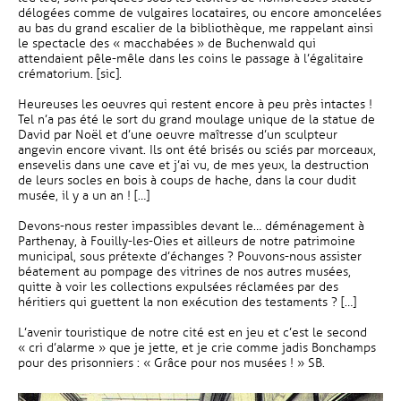
délogées comme de vulgaires locataires, ou encore amoncelées
au bas du grand escalier de la bibliothèque, me rappelant ainsi
le spectacle des « macchabées » de Buchenwald qui
attendaient pêle-mêle dans les coins le passage à l’égalitaire
crématorium. [sic].
Heureuses les oeuvres qui restent encore à peu près intactes !
Tel n’a pas été le sort du grand moulage unique de la statue de
David par Noël et d’une oeuvre maîtresse d’un sculpteur
angevin encore vivant. Ils ont été brisés ou sciés par morceaux,
ensevelis dans une cave et j’ai vu, de mes yeux, la destruction
de leurs socles en bois à coups de hache, dans la cour dudit
musée, il y a un an ! […]
Devons-nous rester impassibles devant le… déménagement à
Parthenay, à Fouilly-les-Oies et ailleurs de notre patrimoine
municipal, sous prétexte d’échanges ? Pouvons-nous assister
béatement au pompage des vitrines de nos autres musées,
quitte à voir les collections expulsées réclamées par des
héritiers qui guettent la non exécution des testaments ? […]
L’avenir touristique de notre cité est en jeu et c’est le second
« cri d’alarme » que je jette, et je crie comme jadis Bonchamps
pour des prisonniers : « Grâce pour nos musées ! » SB.