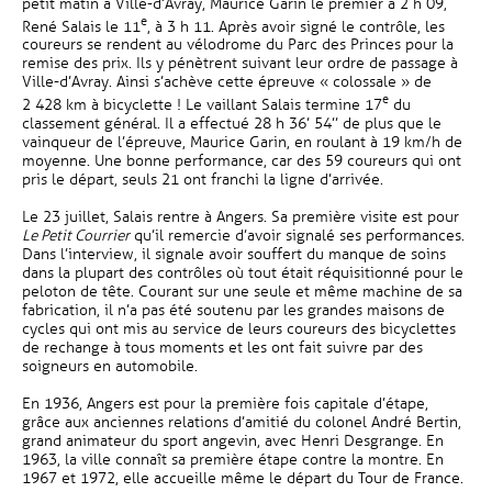
petit matin à Ville-d’Avray, Maurice Garin le premier à 2 h 09,
e
René Salais le 11
, à 3 h 11. Après avoir signé le contrôle, les
coureurs se rendent au vélodrome du Parc des Princes pour la
remise des prix. Ils y pénètrent suivant leur ordre de passage à
Ville-d’Avray. Ainsi s’achève cette épreuve « colossale » de
e
2 428 km à bicyclette ! Le vaillant Salais termine 17
du
classement général. Il a effectué 28 h 36’ 54’’ de plus que le
vainqueur de l’épreuve, Maurice Garin, en roulant à 19 km/h de
moyenne. Une bonne performance, car des 59 coureurs qui ont
pris le départ, seuls 21 ont franchi la ligne d’arrivée.
Le 23 juillet, Salais rentre à Angers. Sa première visite est pour
Le Petit Courrier
qu’il remercie d’avoir signalé ses performances.
Dans l’interview, il signale avoir souffert du manque de soins
dans la plupart des contrôles où tout était réquisitionné pour le
peloton de tête. Courant sur une seule et même machine de sa
fabrication, il n’a pas été soutenu par les grandes maisons de
cycles qui ont mis au service de leurs coureurs des bicyclettes
de rechange à tous moments et les ont fait suivre par des
soigneurs en automobile.
En 1936, Angers est pour la première fois capitale d’étape,
grâce aux anciennes relations d’amitié du colonel André Bertin,
grand animateur du sport angevin, avec Henri Desgrange. En
1963, la ville connaît sa première étape contre la montre. En
1967 et 1972, elle accueille même le départ du Tour de France.