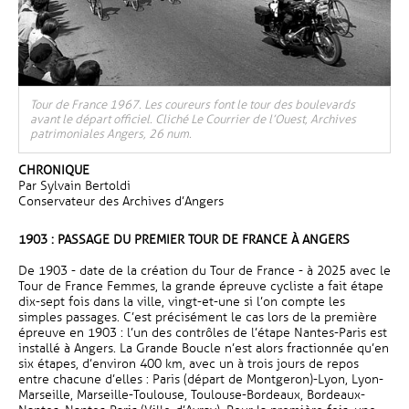
Tour de France 1967. Les coureurs font le tour des boulevards
avant le départ officiel. Cliché Le Courrier de l’Ouest, Archives
patrimoniales Angers, 26 num.
CHRONIQUE
Par Sylvain Bertoldi
Conservateur des Archives d’Angers
1903 : PASSAGE DU PREMIER TOUR DE FRANCE À ANGERS
De 1903 - date de la création du Tour de France - à 2025 avec le
Tour de France Femmes, la grande épreuve cycliste a fait étape
dix-sept fois dans la ville, vingt-et-une si l’on compte les
simples passages. C’est précisément le cas lors de la première
épreuve en 1903 : l’un des contrôles de l’étape Nantes-Paris est
installé à Angers. La Grande Boucle n’est alors fractionnée qu’en
six étapes, d’environ 400 km, avec un à trois jours de repos
entre chacune d’elles : Paris (départ de Montgeron)-Lyon, Lyon-
Marseille, Marseille-Toulouse, Toulouse-Bordeaux, Bordeaux-