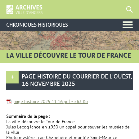
CHRONIQUES HISTORIQUES
LA VILLE DÉCOUVRE LE TOUR DE FRANCE
PAGE HISTOIRE DU COURRIER DE L'OUEST,
16 NOVEMBRE 2025
, Fichier au format Pdf
, Ouvre une nouvelle fenê
page histoire 2025 11 16.pdf
-
563 Ko
Sommaire de la page :
La ville découvre le Tour de France
Jules Lecoq lance en 1950 un appel pour sauver les musées de
la ville
Photo mystère : rue Chapelière et montée Saint-Maurice