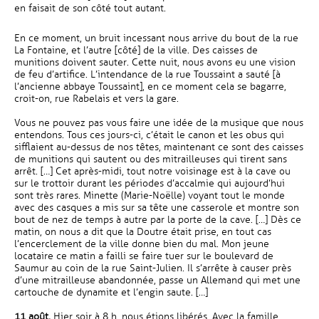
en faisait de son côté tout autant.
En ce moment, un bruit incessant nous arrive du bout de la rue
La Fontaine, et l’autre [côté] de la ville. Des caisses de
munitions doivent sauter. Cette nuit, nous avons eu une vision
de feu d’artifice. L’intendance de la rue Toussaint a sauté [à
l’ancienne abbaye Toussaint], en ce moment cela se bagarre,
croit-on, rue Rabelais et vers la gare.
Vous ne pouvez pas vous faire une idée de la musique que nous
entendons. Tous ces jours-ci, c’était le canon et les obus qui
sifflaient au-dessus de nos têtes, maintenant ce sont des caisses
de munitions qui sautent ou des mitrailleuses qui tirent sans
arrêt. […] Cet après-midi, tout notre voisinage est à la cave ou
sur le trottoir durant les périodes d’accalmie qui aujourd’hui
sont très rares. Minette (Marie-Noëlle) voyant tout le monde
avec des casques a mis sur sa tête une casserole et montre son
bout de nez de temps à autre par la porte de la cave. […] Dès ce
matin, on nous a dit que la Doutre était prise, en tout cas
l’encerclement de la ville donne bien du mal. Mon jeune
locataire ce matin a failli se faire tuer sur le boulevard de
Saumur au coin de la rue Saint-Julien. Il s’arrête à causer près
d’une mitrailleuse abandonnée, passe un Allemand qui met une
cartouche de dynamite et l’engin saute. […]
11 août.
Hier soir à 8 h, nous étions libérés. Avec la famille