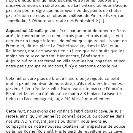
trop d’émotions ni de misères dans votre ferme, peut-être y
étiez-vous moins en sûreté que rue La Fontaine où nous n’avons
pas trop peur malgré que nous ayons eu des points de chutes
pas très loin de nous, un obus au château du Pin, rue Évain, rue
Jean-Bodin, à l’Arboretum, route des Ponts-de-Cé.[…]
Aujourd’hui 10 août
, je vous écris par un bruit de tonnerre. Sans
arrêt, le canon tonne ici depuis trois jours et trois nuits, la nuit
dernière un tapage infernal, de même qu’aujourd’hui. Ils sont en
Frémur et, dit-on, place La Rochefoucauld, dans le Mail et au
Ralliement, nous ne savons rien au juste que des bruits que les
moins peureux colportent. Hier encore, j’étais sortie.
Aujourd’hui tout est fermé en ville sauf les boulangeries, et par
notre petit groupe de maisons, il n’y a personne dans la rue.
Cela fait encore plus de bruit à l’heure où je rajoute ce petit
mot. Il paraît, vient-on de nous dire, qu’ils nettoient les mines
placées à l’entrée de la ville. Notre voisin, le mari de l’épicière
Planti, et facteur, a été blessé ce matin à 8 h place La Fayette.
Celui qui l’accompagnait, lui, a été blessé mortellement.
Cette nuit, nous avons des voisins à l’abri dans la cave. Je suis
restée, ainsi qu’Émilienne [sa bonne], debout, ou couchée dans
nos lits. À 3 h, n’ayant jamais pu dormir, nous avons eu
compagnie de notre nouveau locataire, un inspecteur de police
de la rue Roané [Roisnet]. Pris le parti de réveillonner. La cave