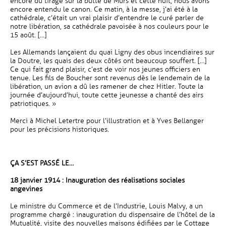
encore du tirage sur la butte de Mûrs et cette nuit, nous avons
encore entendu le canon. Ce matin, à la messe, j’ai été à la
cathédrale, c’était un vrai plaisir d’entendre le curé parler de
notre libération, sa cathédrale pavoisée à nos couleurs pour le
15 août. […]
Les Allemands lançaient du quai Ligny des obus incendiaires sur
la Doutre, les quais des deux côtés ont beaucoup souffert. […]
Ce qui fait grand plaisir, c’est de voir nos jeunes officiers en
tenue. Les fils de Boucher sont revenus dès le lendemain de la
libération, un avion a dû les ramener de chez Hitler. Toute la
journée d’aujourd’hui, toute cette jeunesse a chanté des airs
patriotiques. »
Merci à Michel Letertre pour l’illustration et à Yves Bellanger
pour les précisions historiques.
ÇA S’EST PASSÉ LE…
18 janvier 1914 : Inauguration des réalisations sociales
angevines
Le ministre du Commerce et de l’Industrie, Louis Malvy, a un
programme chargé : inauguration du dispensaire de l’hôtel de la
Mutualité, visite des nouvelles maisons édifiées par le Cottage