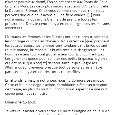
n’avons pas mieux dormi, l’on se bat encore aux Ponts-de-Cé, à
Érigné, à Mûrs. Les deux plus mauvais secteurs d’Angers ont été
la Doutre et Frémur. Chez vous comme chez nous, rien, nous
pouvons dire que nous avons eu une fière chance. […] Pour
notre maison, nous avons bien fait de prendre toutes les
précautions. Dans le centre, il y a eu du pillage dans les maisons
inhabitées.
Là, toutes les femmes et les fillettes ont des rubans tricolores à
leur corsage ou dans les cheveux. Mais qu’est-ce [que] prennent
les collaborateurs, les femmes sont tondues dans la rue devant
tout le monde, brimade plus humiliante que dangereuse. Les
hommes à leur tour vont goûter à leur tour [sic] du Pré-Pigeon.
Les gens font queue pour acheter des petits drapeaux, il y en a
qui ont peur, qui n’ose[nt] décorer surtout qu’à Segré les
Allemands sont revenus presque tout de suite après en être
partis et qu’il y a eu de très fortes représailles.
En attendant, malgré notre joie, nous ne dormons pas mieux.
Cette nuit, un passage d’avions, formidable, c’était un transport
de troupe, en plus du bruit du canon. Nous espérons à une nuit
calme pour nous remettre.
Dimanche 13 août.
Je vais vous lasser à vous écrire. Le bruit s’éloigne de nous. Il y a