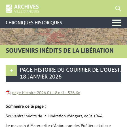
CHRONIQUES HISTORIQUES
SOUVENIRS INÉDITS DE LA LIBÉRATION
PAGE HISTOIRE DU COURRIER DE L'OUEST,
18 JANVIER 2026
, Fichier au format Pdf
, Ouvre une nouvelle fenê
page histoire 2026 01 18.pdf
-
526 Ko
Sommaire de la page :
Souvenirs inédits de la Libération d'Angers, août 1944
Le magasin A Marguerite d'Anjou, rue des Poêliers et place