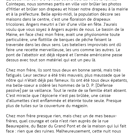
Cointepas, nous sommes partis en ville voir brûler les photos
d’Hitler et brûler son drapeau et hisser notre drapeau à la mairie
et à la préfecture. Belle après-midi, la population décore ses
maisons dans le centre, c’est une floraison de drapeaux
tricolores. Angers meurtri a l’air d’une ville en fête. J’aurais
voulu que vous soyez à Angers auprès de nous. Le bassin de la
Maine, en face chez mon frère, avait une physionomie toute
particulière, une flottille de barques de pêche faisant la
traversée dans les deux sens. Les bateliers improvisés ont dû
faire une recette merveilleuse, les uns comme les autres. Le
pont de l’abattoir est déjà réparé et l’armée américaine passe
dessus avec tout son matériel qui est un peu là.
Chez mon frère, ils sont tous deux en bonne santé, mais très
fatigués. Leur secteur a été très mauvais, plus maussade que le
nôtre qui n’était déjà pas fameux. Ils ont été tous deux épatants,
ma belle-soeur a sidéré les hommes de la D. P. [Défense
passive] par sa vaillance. Tout le reste de sa famille était absent.
C’est miracle que l’épicerie n’est pas brûlée, une caisse
d’allumettes s’est enflammée et éteinte toute seule. Presque
plus de tuiles sur la couverture du magasin.
Chez mon frère presque rien, mais chez un de mes beaux-
frères, quel courage et cela n’est rien auprès de la rue
Beaurepaire, du Bazar du Grand Pont et de la maison qui lui fait
face : rien que des ruines. Malheureusement, cette nuit nous