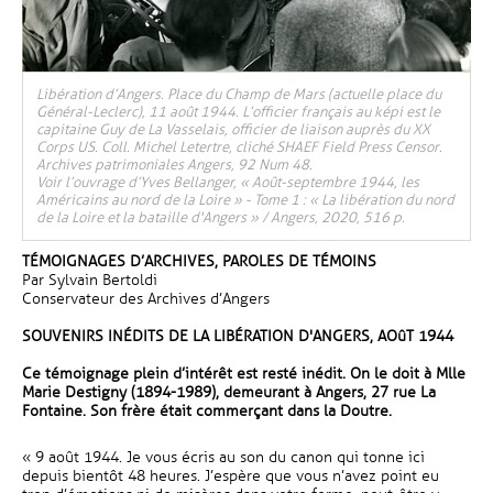
Libération d’Angers. Place du Champ de Mars (actuelle place du
Général-Leclerc), 11 août 1944. L’officier français au képi est le
capitaine Guy de La Vasselais, officier de liaison auprès du XX
Corps US. Coll. Michel Letertre, cliché SHAEF Field Press Censor.
Archives patrimoniales Angers, 92 Num 48.
Voir l’ouvrage d’Yves Bellanger, « Août-septembre 1944, les
Américains au nord de la Loire » - Tome 1 : « La libération du nord
de la Loire et la bataille d'Angers » / Angers, 2020, 516 p.
TÉMOIGNAGES D’ARCHIVES, PAROLES DE TÉMOINS
Par Sylvain Bertoldi
Conservateur des Archives d’Angers
SOUVENIRS INÉDITS DE LA LIBÉRATION D'ANGERS, AOûT 1944
Ce témoignage plein d’intérêt est resté inédit. On le doit à Mlle
Marie Destigny (1894-1989), demeurant à Angers, 27 rue La
Fontaine. Son frère était commerçant dans la Doutre.
« 9 août 1944. Je vous écris au son du canon qui tonne ici
depuis bientôt 48 heures. J’espère que vous n’avez point eu