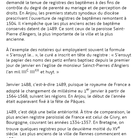
demandé la tenue de registres des baptêmes à des fins de
contrôle du degré de parenté au mariage et de perception de
droits. En Anjou, les premiers statuts synodaux du diocèse
prescrivant l’ouverture de registres de baptêmes remontent à
1504. Il n’empêche que les plus anciens actes de baptême
conservés datent de 1489. Ce sont ceux de la paroisse Saint-
Pierre d’Angers, la plus importante de la ville et la plus
ancienne.
À l’exemple des notaires qui employaient souvent la formule
« S’ensuyt le… », le curé a inscrit en tête du registre : « S’ensuyt
le papier des noms des petiz enfans baptisez depuis le premier
jour de janvier en l’eglise de monsieur Sainct-Pierres d’Angiers
C
XX
l’an mil IIII
IIII
et huyt. »
Janvier 1488, c’est-à-dire 1489, puisque le royaume de France a
er
adopté le changement de millésime au 1
janvier à partir de
1564-1568, suivant les régions. En Anjou, le début de l’année
était auparavant fixé à la fête de Pâques.
1489, c’est déjà une belle antériorité. À titre de comparaison, le
plus ancien registre paroissial de France est celui de Givry, en
Bourgogne, couvrant les années 1334-1357. En Bretagne, on
e
trouve quelques registres pour la deuxième moitié du XV
siècle. Les plus anciens de la ville de Rennes commencent en