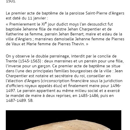
1501.
Le premier acte de baptême de la paroisse Saint-Pierre d’Angers
est daté du 11 janvier :
e
« Premierement le XI
jour dudict moys l’an dessusdict fut
baptisée Jehanne fille de maistre Jehan Charpentier et de
Katherine sa femme, parrain Jehan Bernart, maire et esleu de la
ville d’Angiers ; marraines damoiselle Jehanne femme de Pierres
de Vaux et Marie femme de Pierres Thevin. »
On y observe le double parrainage, interdit par le concile de
Trente (1545-1563) : deux marraines et un parrain pour une fille,
l’inverse pour un garçon. Ce premier acte de baptême se situe
dans l’une des principales familles bourgeoises de la ville : Jean
Charpentier est notaire et secrétaire du roi, conseiller en
l’élection d’Angers (circonscription financière sous la juridiction
d’officiers royaux appelés élus) et finalement maire pour 1496-
1497. Le parrain appartient au même milieu social et a exercé
le mandat de maire à deux reprises, en 1485-1486, puis en
1487-1489. SB.