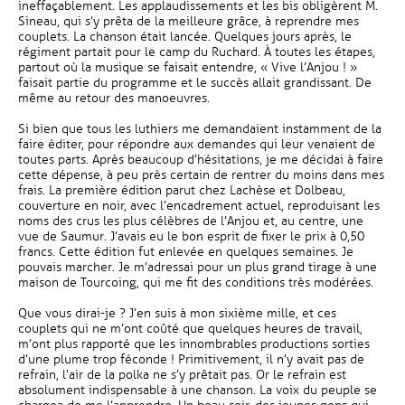
ineffaçablement. Les applaudissements et les bis obligèrent M.
Sineau, qui s’y prêta de la meilleure grâce, à reprendre mes
couplets. La chanson était lancée. Quelques jours après, le
régiment partait pour le camp du Ruchard. À toutes les étapes,
partout où la musique se faisait entendre, « Vive l’Anjou ! »
faisait partie du programme et le succès allait grandissant. De
même au retour des manoeuvres.
Si bien que tous les luthiers me demandaient instamment de la
faire éditer, pour répondre aux demandes qui leur venaient de
toutes parts. Après beaucoup d’hésitations, je me décidai à faire
cette dépense, à peu près certain de rentrer du moins dans mes
frais. La première édition parut chez Lachèse et Dolbeau,
couverture en noir, avec l’encadrement actuel, reproduisant les
noms des crus les plus célèbres de l’Anjou et, au centre, une
vue de Saumur. J’avais eu le bon esprit de fixer le prix à 0,50
francs. Cette édition fut enlevée en quelques semaines. Je
pouvais marcher. Je m’adressai pour un plus grand tirage à une
maison de Tourcoing, qui me fit des conditions très modérées.
Que vous dirai-je ? J’en suis à mon sixième mille, et ces
couplets qui ne m’ont coûté que quelques heures de travail,
m’ont plus rapporté que les innombrables productions sorties
d’une plume trop féconde ! Primitivement, il n’y avait pas de
refrain, l’air de la polka ne s’y prêtait pas. Or le refrain est
absolument indispensable à une chanson. La voix du peuple se