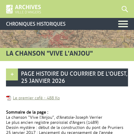
CHRONIQUES HISTORIQUES
LA CHANSON "VIVE L'ANJOU"
PAGE HISTOIRE DU COURRIER DE L'OUEST,
25 JANVIER 2026
, Fichier au format Pdf
, Ouvre une nouvelle fenêtre
Le premier café
-
488 Ko
Sommaire de la page :
La chanson “Vive l'Anjou”, d'Anatole-Joseph Verrier
Le plus ancien registre paroissial d'Angers (1489)
Dessin mystère : début de la construction du pont de Pruniers
25 janvier 2017 : Lancement du recensement de l'année