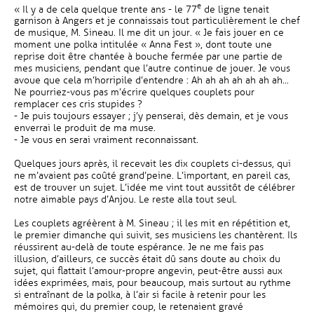
e
« Il y a de cela quelque trente ans - le 77
de ligne tenait
garnison à Angers et je connaissais tout particulièrement le chef
de musique, M. Sineau. Il me dit un jour. « Je fais jouer en ce
moment une polka intitulée « Anna Fest », dont toute une
reprise doit être chantée à bouche fermée par une partie de
mes musiciens, pendant que l’autre continue de jouer. Je vous
avoue que cela m’horripile d’entendre : Ah ah ah ah ah ah ah...
Ne pourriez-vous pas m’écrire quelques couplets pour
remplacer ces cris stupides ?
- Je puis toujours essayer ; j’y penserai, dès demain, et je vous
enverrai le produit de ma muse.
- Je vous en serai vraiment reconnaissant.
Quelques jours après, il recevait les dix couplets ci-dessus, qui
ne m’avaient pas coûté grand’peine. L’important, en pareil cas,
est de trouver un sujet. L’idée me vint tout aussitôt de célébrer
notre aimable pays d’Anjou. Le reste alla tout seul.
Les couplets agréèrent à M. Sineau ; il les mit en répétition et,
le premier dimanche qui suivit, ses musiciens les chantèrent. Ils
réussirent au-delà de toute espérance. Je ne me fais pas
illusion, d’ailleurs, ce succès était dû sans doute au choix du
sujet, qui flattait l’amour-propre angevin, peut-être aussi aux
idées exprimées, mais, pour beaucoup, mais surtout au rythme
si entraînant de la polka, à l’air si facile à retenir pour les
mémoires qui, du premier coup, le retenaient gravé