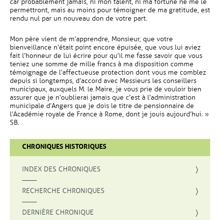
car probablement jamais, ni mon talent, ni ma fortune ne me le
permettront, mais au moins pour témoigner de ma gratitude, est
rendu nul par un nouveau don de votre part.
Mon père vient de m’apprendre, Monsieur, que votre
bienveillance n’était point encore épuisée, que vous lui aviez
fait l’honneur de lui écrire pour qu’il me fasse savoir que vous
teniez une somme de mille francs à ma disposition comme
témoignage de l’affectueuse protection dont vous me comblez
depuis si longtemps, d’accord avec Messieurs les conseillers
municipaux, auxquels M. le Maire, je vous prie de vouloir bien
assurer que je n’oublierai jamais que c’est à l’administration
municipale d’Angers que je dois le titre de pensionnaire de
l’Académie royale de France à Rome, dont je jouis aujourd’hui. »
SB.
CHRONIQUES HISTORIQUES
INDEX DES CHRONIQUES
, OUVRE UNE NOUVELLE FENÊTRE
RECHERCHE CHRONIQUES
DERNIÈRE CHRONIQUE