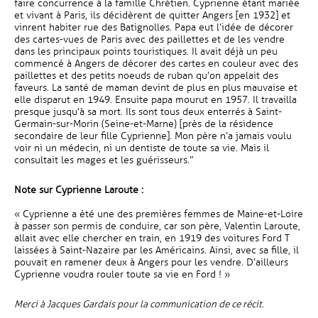
faire concurrence à la famille Chrétien. Cyprienne étant mariée
et vivant à Paris, ils décidèrent de quitter Angers [en 1932] et
vinrent habiter rue des Batignolles. Papa eut l’idée de décorer
des cartes-vues de Paris avec des paillettes et de les vendre
dans les principaux points touristiques. Il avait déjà un peu
commencé à Angers de décorer des cartes en couleur avec des
paillettes et des petits noeuds de ruban qu’on appelait des
faveurs. La santé de maman devint de plus en plus mauvaise et
elle disparut en 1949. Ensuite papa mourut en 1957. Il travailla
presque jusqu’à sa mort. Ils sont tous deux enterrés à Saint-
Germain-sur-Morin (Seine-et-Marne) [près de la résidence
secondaire de leur fille Cyprienne]. Mon père n’a jamais voulu
voir ni un médecin, ni un dentiste de toute sa vie. Mais il
consultait les mages et les guérisseurs.”
Note sur Cyprienne Laroute :
« Cyprienne a été une des premières femmes de Maine-et-Loire
à passer son permis de conduire, car son père, Valentin Laroute,
allait avec elle chercher en train, en 1919 des voitures Ford T
laissées à Saint-Nazaire par les Américains. Ainsi, avec sa fille, il
pouvait en ramener deux à Angers pour les vendre. D’ailleurs
Cyprienne voudra rouler toute sa vie en Ford ! »
Merci à Jacques Gardais pour la communication de ce récit.