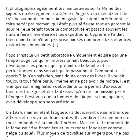
Il photographia également les manoeuvres sur la Maine des
sapeurs du 6e régiment du Génie d’Angers, qui exécutaient de
très beaux ponts en bois. Au magasin, les clients préféraient se
faire servir par maman, qui était plus sérieuse tout en gardant le
sourire ; elle tenait toute la comptabilité et passait souvent les
nuits à faire l’inventaire et les expéditions. Cyprienne l’aidait
bien quand elle n’était pas prise par ses nombreux bals et autres
distractions mondaines. […]
Papa s’installa un petit laboratoire uniquement éclairé par une
lampe rouge, ce qui m’impressionnait beaucoup, pour
développer les photos qu’il prenait de la famille et se
perfectionner dans son art qui le passionnait. Comment a-t-il
appris ? Je n’en sais rien, sans doute dans des livres. Il voulait
toujours tout faire par lui-même et ne pas avoir de maître. Il est
vrai que son imagination débordante lui a permis d’exécuter
bien des trucages et des fantaisies qu’on ne connaissait pas à
l’époque. Il est vrai que la lumière de l’Anjou, si fine, opaline,
avait développé son sens artistique.
En 1924, maman étant fatiguée, ils décidèrent de se retirer des
affaires et de vivre de leurs rentes. Ils vendirent le commerce et
tout l’immeuble à la famille Chrétien. Mais ce fut le moment de
la fameuse crise financière et leurs rentes fondirent comme
neige au soleil. Plus moyen de travailler sur Angers pour ne pas