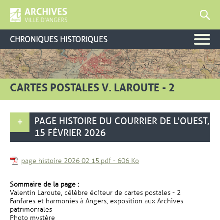
CHRONIQUES HISTORIQUES
CARTES POSTALES V. LAROUTE - 2
PAGE HISTOIRE DU COURRIER DE L'OUEST,
15 FÉVRIER 2026
, Fichier au format Pdf
, Ouvre une nouvelle fenê
page histoire 2026 02 15.pdf
-
606 Ko
Sommaire de la page :
Valentin Laroute, célèbre éditeur de cartes postales - 2
Fanfares et harmonies à Angers, exposition aux Archives
patrimoniales
Photo mystère