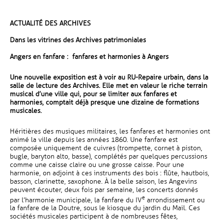
ACTUALITÉ DES ARCHIVES
Dans les vitrines des Archives patrimoniales
Angers en fanfare : fanfares et harmonies à Angers
Une nouvelle exposition est à voir au RU-Repaire urbain, dans la
salle de lecture des Archives. Elle met en valeur le riche terrain
musical d’une ville qui, pour se limiter aux fanfares et
harmonies, comptait déjà presque une dizaine de formations
musicales.
Héritières des musiques militaires, les fanfares et harmonies ont
animé la ville depuis les années 1860. Une fanfare est
composée uniquement de cuivres (trompette, cornet à piston,
bugle, baryton alto, basse), complétés par quelques percussions
comme une caisse claire ou une grosse caisse. Pour une
harmonie, on adjoint à ces instruments des bois : flûte, hautbois,
basson, clarinette, saxophone. À la belle saison, les Angevins
peuvent écouter, deux fois par semaine, les concerts donnés
e
par l’harmonie municipale, la fanfare du IV
arrondissement ou
la fanfare de la Doutre, sous le kiosque du jardin du Mail. Ces
sociétés musicales participent à de nombreuses fêtes,