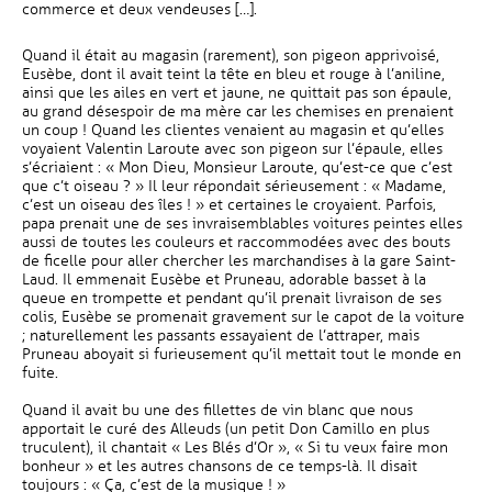
commerce et deux vendeuses […].
Quand il était au magasin (rarement), son pigeon apprivoisé,
Eusèbe, dont il avait teint la tête en bleu et rouge à l’aniline,
ainsi que les ailes en vert et jaune, ne quittait pas son épaule,
au grand désespoir de ma mère car les chemises en prenaient
un coup ! Quand les clientes venaient au magasin et qu’elles
voyaient Valentin Laroute avec son pigeon sur l’épaule, elles
s’écriaient : « Mon Dieu, Monsieur Laroute, qu’est-ce que c’est
que c’t oiseau ? » Il leur répondait sérieusement : « Madame,
c’est un oiseau des îles ! » et certaines le croyaient. Parfois,
papa prenait une de ses invraisemblables voitures peintes elles
aussi de toutes les couleurs et raccommodées avec des bouts
de ficelle pour aller chercher les marchandises à la gare Saint-
Laud. Il emmenait Eusèbe et Pruneau, adorable basset à la
queue en trompette et pendant qu’il prenait livraison de ses
colis, Eusèbe se promenait gravement sur le capot de la voiture
; naturellement les passants essayaient de l’attraper, mais
Pruneau aboyait si furieusement qu’il mettait tout le monde en
fuite.
Quand il avait bu une des fillettes de vin blanc que nous
apportait le curé des Alleuds (un petit Don Camillo en plus
truculent), il chantait « Les Blés d’Or », « Si tu veux faire mon
bonheur » et les autres chansons de ce temps-là. Il disait
toujours : « Ça, c’est de la musique ! »