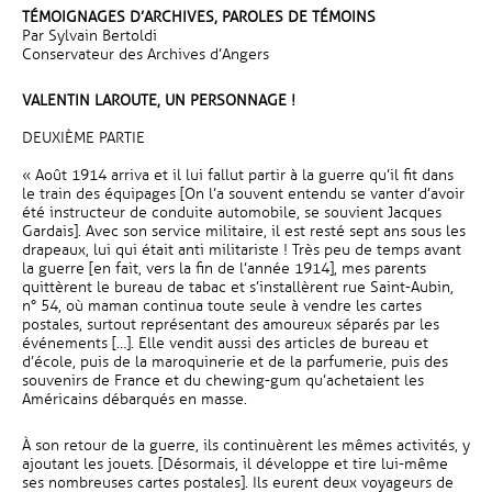
TÉMOIGNAGES D’ARCHIVES, PAROLES DE TÉMOINS
Par Sylvain Bertoldi
Conservateur des Archives d’Angers
VALENTIN LAROUTE, UN PERSONNAGE !
DEUXIÈME PARTIE
« Août 1914 arriva et il lui fallut partir à la guerre qu’il fit dans
le train des équipages [On l’a souvent entendu se vanter d’avoir
été instructeur de conduite automobile, se souvient Jacques
Gardais]. Avec son service militaire, il est resté sept ans sous les
drapeaux, lui qui était anti militariste ! Très peu de temps avant
la guerre [en fait, vers la fin de l’année 1914], mes parents
quittèrent le bureau de tabac et s’installèrent rue Saint-Aubin,
n° 54, où maman continua toute seule à vendre les cartes
postales, surtout représentant des amoureux séparés par les
événements […]. Elle vendit aussi des articles de bureau et
d’école, puis de la maroquinerie et de la parfumerie, puis des
souvenirs de France et du chewing-gum qu’achetaient les
Américains débarqués en masse.
À son retour de la guerre, ils continuèrent les mêmes activités, y
ajoutant les jouets. [Désormais, il développe et tire lui-même
ses nombreuses cartes postales]. Ils eurent deux voyageurs de