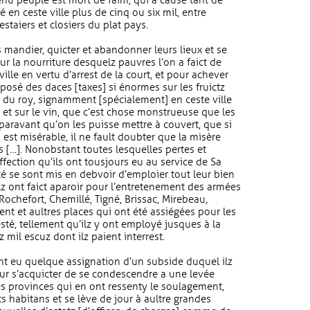
 menu peuple est mort de faim, qui a causé tant de
 en ceste ville plus de cinq ou six mil, entre
staiers et closiers du plat pays.
 mandier, quicter et abandonner leurs lieux et se
Pour la nourriture desquelz pauvres l’on a faict de
ille en vertu d’arrest de la court, et pour achever
posé des daces [taxes] si énormes sur les fruictz
ce du roy, signamment [spécialement] en ceste ville
 et sur le vin, que c’est chose monstrueuse que les
aravant qu’on les puisse mettre à couvert, que si
es est misérable, il ne fault doubter que la misère
s […]. Nonobstant toutes lesquelles pertes et
affection qu’ils ont tousjours eu au service de Sa
té se sont mis en debvoir d’emploier tout leur bien
z ont faict aparoir pour l’entretenement des armées
ochefort, Chemillé, Tigné, Brissac, Mirebeau,
nt et aultres places qui ont été assiégées pour les
sté, tellement qu’ilz y ont employé jusques à la
mil escuz dont ilz paient interrest.
t eu quelque assignation d’un subside duquel ilz
our s’acquicter de se condescendre a une levée
es provinces qui en ont ressenty le soulagement,
icts habitans et se lève de jour à aultre grandes