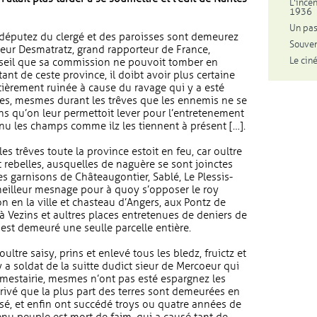
L'ince
1936
Un pas
 députez du clergé et des paroisses sont demeurez
Souven
ieur Desmatratz, grand rapporteur de France,
Le cin
nseil que sa commission ne pouvoit tomber en
ant de ceste province, il doibt avoir plus certaine
ntièrement ruinée à cause du ravage qui y a esté
les, mesmes durant les trêves que les ennemis ne se
ns qu’on leur permettoit lever pour l’entretenement
enu les champs comme ilz les tiennent à présent […].
les trêves toute la province estoit en feu, car oultre
t rebelles, ausquelles de naguère se sont joinctes
es garnisons de Châteaugontier, Sablé, Le Plessis-
 meilleur mesnage pour à quoy s’opposer le roy
n en la ville et chasteau d’Angers, aux Pontz de
 à Vezins et aultres places entretenues de deniers de
en est demeuré une seulle parcelle entière.
ltre saisy, prins et enlevé tous les bledz, fruictz et
y a soldat de la suitte dudict sieur de Mercoeur qui
 mestairie, mesmes n’ont pas esté espargnez les
arivé que la plus part des terres sont demeurées en
essé, et enfin ont succédé troys ou quatre années de