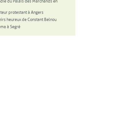
ndie du Palais des Marchands en
teur protestant à Angers
irs heureux de Constant Belnou
éma à Segré