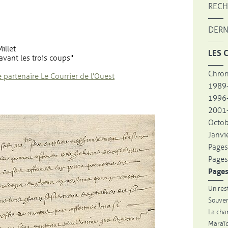
RECH
DERN
illet
LES 
"avant les trois coups"
Chron
, Ouvre une nouvelle fenêtre
 partenaire Le Courrier de l'Ouest
1989
1996
2001-
Octo
Janvie
Pages
Pages
Pages
Un res
Souven
La cha
Maraîc