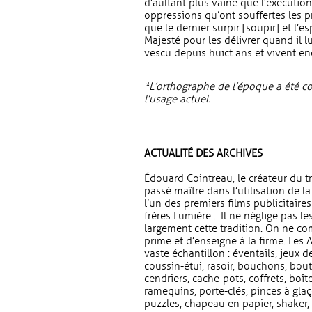
d’aultant plus vaine que l’exécutio
oppressions qu’ont souffertes les pr
que le dernier surpir [soupir] et l’
Majesté pour les délivrer quand il lu
vescu depuis huict ans et vivent en
*L’orthographe de l’époque a été co
l’usage actuel.
ACTUALITÉ DES ARCHIVES
Édouard Cointreau, le créateur du t
passé maître dans l’utilisation de la
l’un des premiers films publicitai
frères Lumière… Il ne néglige pas le
largement cette tradition. On ne com
prime et d’enseigne à la firme. Les
vaste échantillon : éventails, jeux de
coussin-étui, rasoir, bouchons, bou
cendriers, cache-pots, coffrets, boît
ramequins, porte-clés, pinces à gla
puzzles, chapeau en papier, shaker,