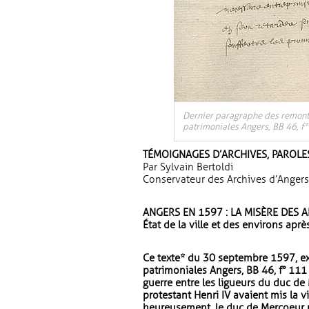
Dernier paragraphe des remont
patrimoniales Angers, BB 46, f°
TÉMOIGNAGES D’ARCHIVES, PAROLE
Par Sylvain Bertoldi
Conservateur des Archives d’Angers
ANGERS EN 1597 : LA MISÈRE DES 
État de la ville et des environs aprè
Ce texte* du 30 septembre 1597, ext
patrimoniales Angers, BB 46, f° 111
guerre entre les ligueurs du duc de
protestant Henri IV avaient mis la v
heureusement, le duc de Mercoeur n’