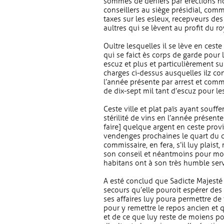
sommes de deniers par érections no
conseillers au siège présidial, comm
taxes sur les esleux, recepveurs des
aultres qui se lèvent au profit du ro
Oultre lesquelles il se lève en ceste 
qui se faict ès corps de garde pour
escuz et plus et particulièrement sur
charges ci-dessus ausquelles ilz con
l’année présente par arrest et com
de dix-sept mil tant d’escuz pour l
Ceste ville et plat païs ayant souffe
stérilité de vins en l’année présent
faire] quelque argent en ceste provin
vendenges prochaines le quart du c
commissaire, en fera, s’il luy plais
son conseil et néantmoins pour mon
habitans ont à son très humble serv
A esté conclud que Sadicte Majesté 
secours qu’elle pouroit espérer des
ses affaires luy poura permettre de
pour y remettre le repos ancien et 
et de ce que luy reste de moiens po