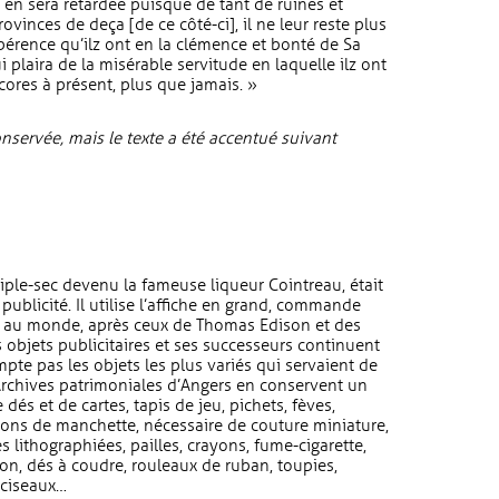
n en sera retardée puisque de tant de ruines et
ovinces de deça [de ce côté-ci], il ne leur reste plus
espérence qu’ilz ont en la clémence et bonté de Sa
i plaira de la misérable servitude en laquelle ilz ont
cores à présent, plus que jamais. »
nservée, mais le texte a été accentué suivant
riple-sec devenu la fameuse liqueur Cointreau, était
 publicité. Il utilise l’affiche en grand, commande
res au monde, après ceux de Thomas Edison et des
s objets publicitaires et ses successeurs continuent
pte pas les objets les plus variés qui servaient de
 Archives patrimoniales d’Angers en conservent un
 dés et de cartes, tapis de jeu, pichets, fèves,
tons de manchette, nécessaire de couture miniature,
es lithographiées, pailles, crayons, fume-cigarette,
çon, dés à coudre, rouleaux de ruban, toupies,
 ciseaux…