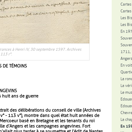
Cartes
Cartes
Les Bi
Les Bi
En 1973
Souven
Souven
rances à Henri IV, 30 septembre 1597. Archives
1711, 
 113 r°.
Anger
En voi
S DE TÉMOINS
Quarti
La ron
La véri
ANGEVINS
Le mus
s huit ans de guerre
Edouar
Edouar
rait des délibérations du conseil de ville (Archives
Chevre
 v° - 113 v°), montre dans quel état huit années de
La cha
 Mercoeur basé en Bretagne et les tenants du roi
ille d’Angers et les campagnes angevines. Fort
En 159
allait plus tarder à se soumettre et l’édit de Nantes