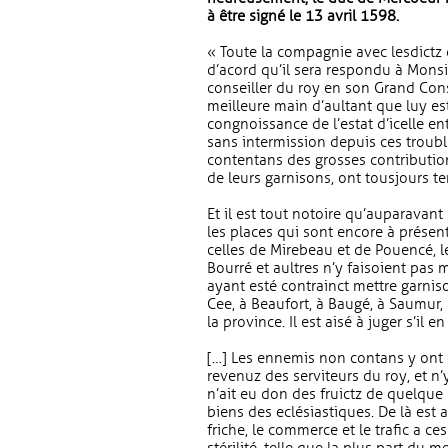
à être signé le 13 avril 1598.
« Toute la compagnie avec lesdictz
d’acord qu’il sera respondu à Mons
conseiller du roy en son Grand Co
meilleure main d’aultant que luy est
congnoissance de l’estat d’icelle e
sans intermission depuis ces troub
contentans des grosses contributio
de leurs garnisons, ont tousjours t
Et il est tout notoire qu’auparavant 
les places qui sont encore à présen
celles de Mirebeau et de Pouencé, l
Bourré et aultres n’y faisoient pas
ayant esté contrainct mettre garniso
Cee, à Beaufort, à Baugé, à Saumur,
la province. Il est aisé à juger s’il 
[…] Les ennemis non contans y ont ou
revenuz des serviteurs du roy, et n’
n’ait eu don des fruictz de quelque
biens des eclésiastiques. De là est 
friche, le commerce et le trafic a c