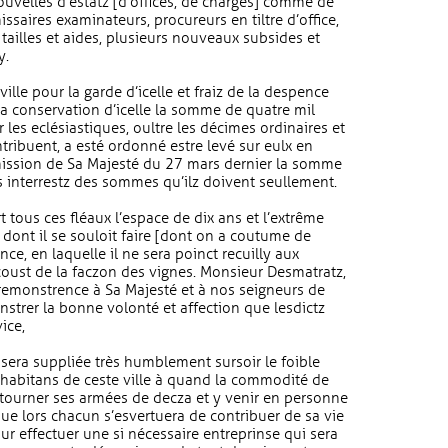
uvelles d’estatz [d’offices, de charges] comme de
issaires examinateurs, procureurs en tiltre d’office,
 tailles et aides, plusieurs nouveaux subsides et
y.
ville pour la garde d’icelle et fraiz de la despence
 la conservation d’icelle la somme de quatre mil
 les eclésiastiques, oultre les décimes ordinaires et
tribuent, a esté ordonné estre levé sur eulx en
mission de Sa Majesté du 27 mars dernier la somme
es interrestz des sommes qu’ilz doivent seullement.
rt tous ces fléaux l’espace de dix ans et l’extrême
e dont il se souloit faire [dont on a coutume de
ce, en laquelle il ne sera poinct recuilly aux
oust de la faczon des vignes. Monsieur Desmatratz,
t, remonstrence à Sa Majesté et à nos seigneurs de
strer la bonne volonté et affection que lesdictz
ice,
sera suppliée très humblement sursoir le foible
 habitans de ceste ville à quand la commodité de
 tourner ses armées de decza et y venir en personne
que lors chacun s’esvertuera de contribuer de sa vie
ur effectuer une si nécessaire entreprinse qui sera