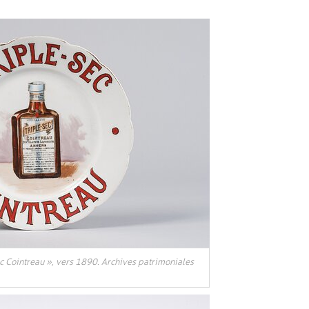
sec Cointreau », vers 1890. Archives patrimoniales