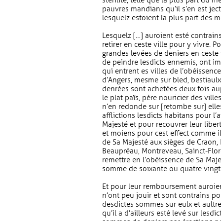
stérilité, telle que la plus part du
pauvres mandians qu’il s’en est jecté
lesquelz estoient la plus part des me
Lesquelz […] auroient esté contrains
retirer en ceste ville pour y vivre. 
grandes levées de deniers en ceste v
de peindre lesdicts ennemis, ont im
qui entrent es villes de l’obéissen
d’Angers, mesme sur bled, bestiaulx
denrées sont achetées deux fois aup
le plat païs, père nouricier des vill
n’en redonde sur [retombe sur] elle
afflictions lesdicts habitans pour l’
Majesté et pour recouvrer leur liber
et moiens pour cest effect comme il
de Sa Majesté aux sièges de Craon, R
Beaupréau, Montreveau, Sainct-Flore
remettre en l’obéissence de Sa Maje
somme de soixante ou quatre vingtz 
Et pour leur remboursement auroien
n’ont peu jouir et sont contrains p
desdictes sommes sur eulx et aultr
qu’il a d’ailleurs esté levé sur lesd