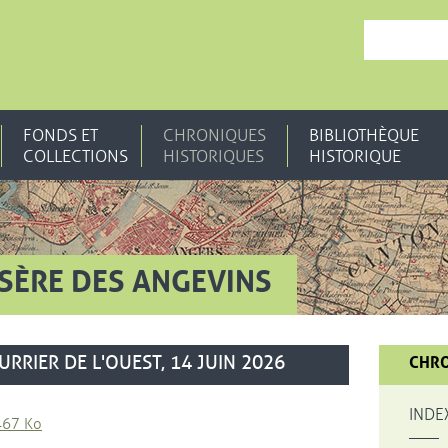
, OUVRE UNE N
FONDS ET
CHRONIQUES
BIBLIOTHÈQUE
COLLECTIONS
HISTORIQUES
HISTORIQUE
ISÈRE DES ANGEVINS
RRIER DE L'OUEST, 14 JUIN 2026
CHRO
INDE
ichier au format Pdf
, Ouvre une nouvelle fenêtre
467 Ko