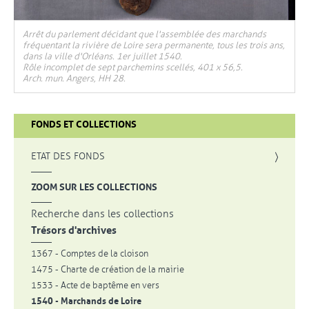
Arrêt du parlement décidant que l'assemblée des marchands
fréquentant la rivière de Loire sera permanente, tous les trois ans,
dans la ville d'Orléans. 1er juillet 1540.
Rôle incomplet de sept parchemins scellés, 401 x 56,5.
Arch. mun. Angers, HH 28.
FONDS ET COLLECTIONS
, OUVRE UNE NOUVELLE FENÊTRE
ETAT DES FONDS
, OUVRE UNE NOUVELLE FENÊTRE
ZOOM SUR LES COLLECTIONS
Recherche dans les collections
Trésors d'archives
1367 - Comptes de la cloison
1475 - Charte de création de la mairie
1533 - Acte de baptême en vers
1540 - Marchands de Loire