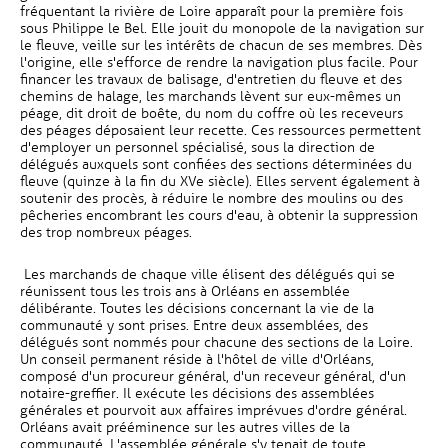
fréquentant la rivière de Loire apparaît pour la première fois
sous Philippe le Bel. Elle jouit du monopole de la navigation sur
le fleuve, veille sur les intérêts de chacun de ses membres. Dès
l'origine, elle s'efforce de rendre la navigation plus facile. Pour
financer les travaux de balisage, d'entretien du fleuve et des
chemins de halage, les marchands lèvent sur eux-mêmes un
péage, dit droit de boête, du nom du coffre où les receveurs
des péages déposaient leur recette. Ces ressources permettent
d'employer un personnel spécialisé, sous la direction de
délégués auxquels sont confiées des sections déterminées du
fleuve (quinze à la fin du XVe siècle). Elles servent également à
soutenir des procès, à réduire le nombre des moulins ou des
pêcheries encombrant les cours d'eau, à obtenir la suppression
des trop nombreux péages.
Les marchands de chaque ville élisent des délégués qui se
réunissent tous les trois ans à Orléans en assemblée
délibérante. Toutes les décisions concernant la vie de la
communauté y sont prises. Entre deux assemblées, des
délégués sont nommés pour chacune des sections de la Loire.
Un conseil permanent réside à l'hôtel de ville d'Orléans,
composé d'un procureur général, d'un receveur général, d'un
notaire-greffier. Il exécute les décisions des assemblées
générales et pourvoit aux affaires imprévues d'ordre général.
Orléans avait prééminence sur les autres villes de la
communauté. L'assemblée générale s'y tenait de toute