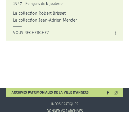
1947 - Poinçons de bijouterie
La collection Robert Brisset
La collection Jean-Adrien Mercier
VOUS RECHERCHEZ
FACEBOOK
, OUVRE UNE
INSTA
, OUVR
ARCHIVES PATRIMONIALES DE LA VILLE D'ANGERS
INFOS PRATIQUES
DONNER VOS ARCHIVES
MENTIONS LÉGALES
CONDITIONS D'UTILISATION