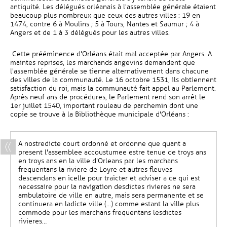
antiquité. Les délégués orléanais à l'assemblée générale étaient
beaucoup plus nombreux que ceux des autres villes : 19 en
1474, contre 6 à Moulins ; 5 à Tours, Nantes et Saumur ; 4 à
Angers et de 1 à 3 délégués pour les autres villes.
Cette prééminence d'Orléans était mal acceptée par Angers. A
maintes reprises, les marchands angevins demandent que
l'assemblée générale se tienne alternativement dans chacune
des villes de la communauté. Le 16 octobre 1531, ils obtiennent
satisfaction du roi, mais la communauté fait appel au Parlement.
Après neuf ans de procédures, le Parlement rend son arrêt le
1er juillet 1540, important rouleau de parchemin dont une
copie se trouve à la Bibliothèque municipale d'Orléans :
A nostredicte court ordonné et ordonne que quant a
present l'assemblee accoustumee estre tenue de troys ans
en troys ans en la ville d'Orleans par les marchans
frequentans la riviere de Loyre et autres fleuves
descendans en icelle pour traicter et adviser a ce qui est
necessaire pour la navigation desdictes rivieres ne sera
ambulatoire de ville en autre, mais sera permanente et se
continuera en ladicte ville (…) comme estant la ville plus
commode pour les marchans frequentans lesdictes
rivieres…