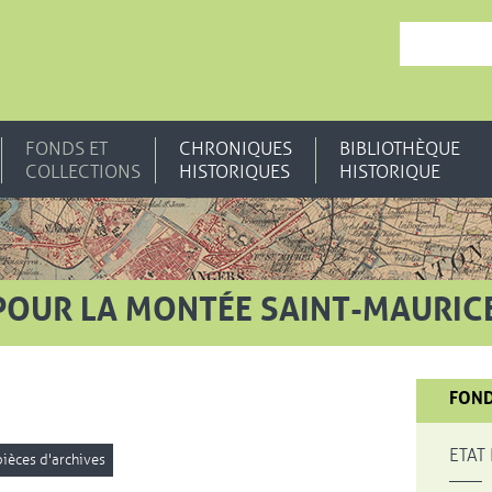
, OUVRE UNE N
FONDS ET
CHRONIQUES
BIBLIOTHÈQUE
COLLECTIONS
HISTORIQUES
HISTORIQUE
 POUR LA MONTÉE SAINT-MAURIC
FOND
ETAT
pièces d'archives