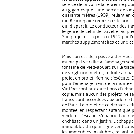
service de la voirie la reprenne pour
au gigantesque : une percée de ving
quarante mètres (1909), reliant en dro
rue Beaurepaire redressée, le pont 
qui disparaît. Le conducteur des t
le genre de celui de Duvêtre, au pied
Son projet est repris en 1912 par l
marches supplémentaires et une ca
Mais l'on est déjà passé à des vues 
municipal se rallie à l'aménagement 
fontaine de Pied-Boulet, sur le trac
de vingt-cinq mètres, réduite à quat
projet en projet, rien ne s'exécute
pour l'aménagement de la montée, li
s'intéressant aux questions d'urba
copie, mais aucun des projets ne sa
francs sont accordées aux urbanistes
de Paris. Le projet de ce dernier s'e
montée, en respectant autant que po
verdure. L'escalier s'épanouit au n
enchâssé dans un jardin. L'échappée 
immeubles du quai Ligny sont conse
les immeubles insalubres, reliant 