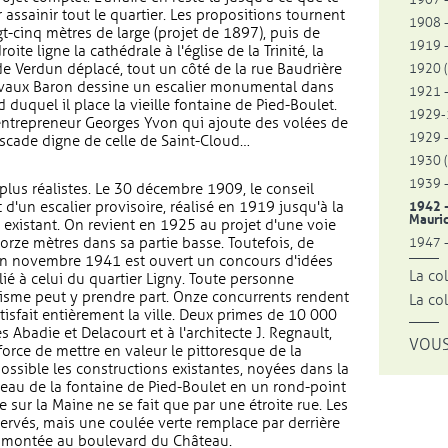
 assainir tout le quartier. Les propositions tournent
1908 -
t-cinq mètres de large (projet de 1897), puis de
1919 
ite ligne la cathédrale à l'église de la Trinité, la
de Verdun déplacé, tout un côté de la rue Baudrière
1920 (
ravaux Baron dessine un escalier monumental dans
1921 -
 duquel il place la vieille fontaine de Pied-Boulet.
1929-1
'entrepreneur Georges Yvon qui ajoute des volées de
1929 -
scade digne de celle de Saint-Cloud…
1930 (
1939 -
plus réalistes. Le 30 décembre 1909, le conseil
d'un escalier provisoire, réalisé en 1919 jusqu'à la
1942 -
Mauri
é existant. On revient en 1925 au projet d'une voie
orze mètres dans sa partie basse. Toutefois, de
1947 -
. En novembre 1941 est ouvert un concours d'idées
La co
é à celui du quartier Ligny. Toute personne
nisme peut y prendre part. Onze concurrents rendent
La co
tisfait entièrement la ville. Deux primes de 10 000
 Abadie et Delacourt et à l'architecte J. Regnault,
VOUS
fforce de mettre en valeur le pittoresque de la
ssible les constructions existantes, noyées dans la
iveau de la fontaine de Pied-Boulet en un rond-point
sur la Maine ne se fait que par une étroite rue. Les
rvés, mais une coulée verte remplace par derrière
la montée au boulevard du Château.