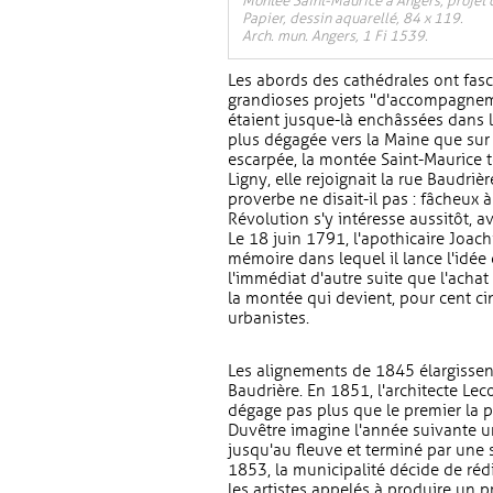
Montée Saint-Maurice à Angers, projet
Papier, dessin aquarellé, 84 x 119.
Arch. mun. Angers, 1 Fi 1539.
Les abords des cathédrales ont fasc
grandioses projets "d'accompagneme
étaient jusque-là enchâssées dans le
plus dégagée vers la Maine que sur s
escarpée, la montée Saint-Maurice to
Ligny, elle rejoignait la rue Baudri
proverbe ne disait-il pas : fâcheu
Révolution s'y intéresse aussitôt, 
Le 18 juin 1791, l'apothicaire Joac
mémoire dans lequel il lance l'idée
l'immédiat d'autre suite que l'achat 
la montée qui devient, pour cent ci
urbanistes.
Les alignements de 1845 élargissent
Baudrière. En 1851, l'architecte Le
dégage pas plus que le premier la p
Duvêtre imagine l'année suivante u
jusqu'au fleuve et terminé par une 
1853, la municipalité décide de r
les artistes appelés à produire un pr