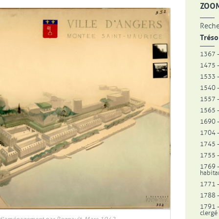
ZOOM
Reche
Tréso
1367 -
1475 -
1533 -
1540 -
1557 -
1565 -
1690 -
1704 -
1745 -
1755 -
1769 -
habita
1771 -
1788 -
1791 -
clergé