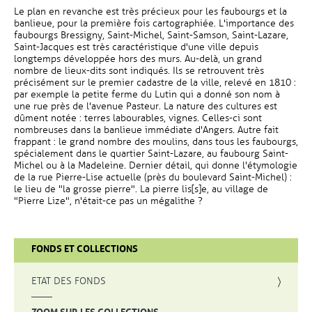
Le plan en revanche est très précieux pour les faubourgs et la
banlieue, pour la première fois cartographiée. L'importance des
faubourgs Bressigny, Saint-Michel, Saint-Samson, Saint-Lazare,
Saint-Jacques est très caractéristique d'une ville depuis
longtemps développée hors des murs. Au-delà, un grand
nombre de lieux-dits sont indiqués. Ils se retrouvent très
précisément sur le premier cadastre de la ville, relevé en 1810 :
par exemple la petite ferme du Lutin qui a donné son nom à
une rue près de l'avenue Pasteur. La nature des cultures est
dûment notée : terres labourables, vignes. Celles-ci sont
nombreuses dans la banlieue immédiate d'Angers. Autre fait
frappant : le grand nombre des moulins, dans tous les faubourgs,
spécialement dans le quartier Saint-Lazare, au faubourg Saint-
Michel ou à la Madeleine. Dernier détail, qui donne l'étymologie
de la rue Pierre-Lise actuelle (près du boulevard Saint-Michel) :
le lieu de "la grosse pierre". La pierre lis[s]e, au village de
"Pierre Lize", n'était-ce pas un mégalithe ?
FONDS ET COLLECTIONS
, OUVRE UNE NOUVELLE FENÊTRE
ETAT DES FONDS
, OUVRE UNE NOUVELLE FENÊTRE