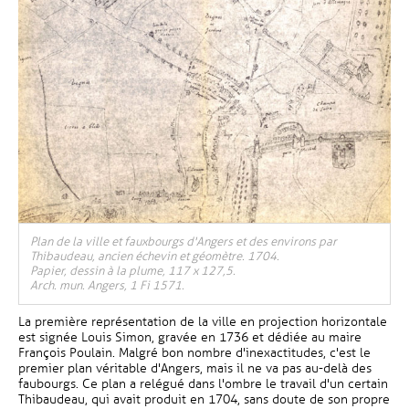
Plan de la ville et fauxbourgs d'Angers et des environs par
Thibaudeau, ancien échevin et géomètre. 1704.
Papier, dessin à la plume, 117 x 127,5.
Arch. mun. Angers, 1 Fi 1571.
La première représentation de la ville en projection horizontale
est signée Louis Simon, gravée en 1736 et dédiée au maire
François Poulain. Malgré bon nombre d'inexactitudes, c'est le
premier plan véritable d'Angers, mais il ne va pas au-delà des
faubourgs. Ce plan a relégué dans l'ombre le travail d'un certain
Thibaudeau, qui avait produit en 1704, sans doute de son propre