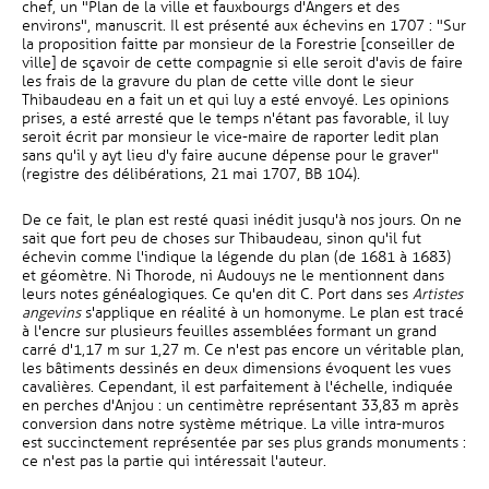
chef, un "Plan de la ville et fauxbourgs d'Angers et des
environs", manuscrit. Il est présenté aux échevins en 1707 : "Sur
la proposition faitte par monsieur de la Forestrie [conseiller de
ville] de sçavoir de cette compagnie si elle seroit d'avis de faire
les frais de la gravure du plan de cette ville dont le sieur
Thibaudeau en a fait un et qui luy a esté envoyé. Les opinions
prises, a esté arresté que le temps n'étant pas favorable, il luy
seroit écrit par monsieur le vice-maire de raporter ledit plan
sans qu'il y ayt lieu d'y faire aucune dépense pour le graver"
(registre des délibérations, 21 mai 1707, BB 104).
De ce fait, le plan est resté quasi inédit jusqu'à nos jours. On ne
sait que fort peu de choses sur Thibaudeau, sinon qu'il fut
échevin comme l'indique la légende du plan (de 1681 à 1683)
et géomètre. Ni Thorode, ni Audouys ne le mentionnent dans
leurs notes généalogiques. Ce qu'en dit C. Port dans ses
Artistes
angevins
s'applique en réalité à un homonyme. Le plan est tracé
à l'encre sur plusieurs feuilles assemblées formant un grand
carré d'1,17 m sur 1,27 m. Ce n'est pas encore un véritable plan,
les bâtiments dessinés en deux dimensions évoquent les vues
cavalières. Cependant, il est parfaitement à l'échelle, indiquée
en perches d'Anjou : un centimètre représentant 33,83 m après
conversion dans notre système métrique. La ville intra-muros
est succinctement représentée par ses plus grands monuments :
ce n'est pas la partie qui intéressait l'auteur.