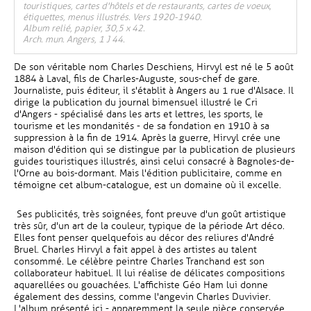
touristiques, cartes d'hôtels et de restaurants, cartes de voeux,
étiquettes, menus illustrés. Vers 1920-1940.
Album relié, papier, 30,5 x 42.
Arch. mun. Angers, 1 J 44.
De son véritable nom Charles Deschiens, Hirvyl est né le 5 août
1884 à Laval, fils de Charles-Auguste, sous-chef de gare.
Journaliste, puis éditeur, il s'établit à Angers au 1 rue d'Alsace. Il
dirige la publication du journal bimensuel illustré le Cri
d'Angers - spécialisé dans les arts et lettres, les sports, le
tourisme et les mondanités - de sa fondation en 1910 à sa
suppression à la fin de 1914. Après la guerre, Hirvyl crée une
maison d'édition qui se distingue par la publication de plusieurs
guides touristiques illustrés, ainsi celui consacré à Bagnoles-de-
l'Orne au bois-dormant. Mais l'édition publicitaire, comme en
témoigne cet album-catalogue, est un domaine où il excelle.
Ses publicités, très soignées, font preuve d'un goût artistique
très sûr, d'un art de la couleur, typique de la période Art déco.
Elles font penser quelquefois au décor des reliures d'André
Bruel. Charles Hirvyl a fait appel à des artistes au talent
consommé. Le célèbre peintre Charles Tranchand est son
collaborateur habituel. Il lui réalise de délicates compositions
aquarellées ou gouachées. L'affichiste Géo Ham lui donne
également des dessins, comme l'angevin Charles Duvivier.
L'album présenté ici - apparemment la seule pièce conservée