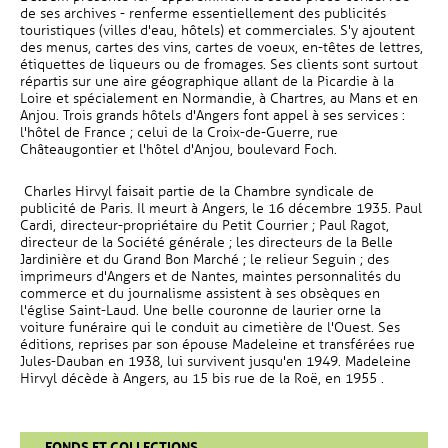
de ses archives - renferme essentiellement des publicités
touristiques (villes d'eau, hôtels) et commerciales. S'y ajoutent
des menus, cartes des vins, cartes de voeux, en-têtes de lettres,
étiquettes de liqueurs ou de fromages. Ses clients sont surtout
répartis sur une aire géographique allant de la Picardie à la
Loire et spécialement en Normandie, à Chartres, au Mans et en
Anjou. Trois grands hôtels d'Angers font appel à ses services :
l'hôtel de France ; celui de la Croix-de-Guerre, rue
Châteaugontier et l'hôtel d'Anjou, boulevard Foch.
Charles Hirvyl faisait partie de la Chambre syndicale de
publicité de Paris. Il meurt à Angers, le 16 décembre 1935. Paul
Cardi, directeur-propriétaire du Petit Courrier ; Paul Ragot,
directeur de la Société générale ; les directeurs de la Belle
Jardinière et du Grand Bon Marché ; le relieur Seguin ; des
imprimeurs d'Angers et de Nantes, maintes personnalités du
commerce et du journalisme assistent à ses obsèques en
l'église Saint-Laud. Une belle couronne de laurier orne la
voiture funéraire qui le conduit au cimetière de l'Ouest. Ses
éditions, reprises par son épouse Madeleine et transférées rue
Jules-Dauban en 1938, lui survivent jusqu'en 1949. Madeleine
Hirvyl décède à Angers, au 15 bis rue de la Roë, en 1955 .
FONDS ET COLLECTIONS