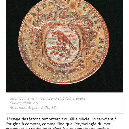
Jeton du maire Vincent Benoist. 1755. [revers]
Cuivre, diam. 2,9.
Arch. mun. Angers, 2 Obj 18.
L'usage des jetons remonterait au XIIIe siècle. Ils servaient à
l'origine à compter, comme l'indique l'étymologie du mot,
provenant du verbe jeter, c'est-à-dire compter en ancien