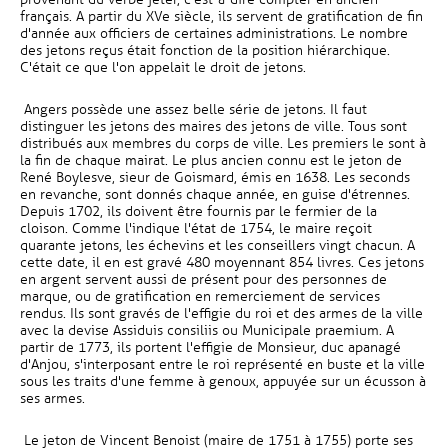
français. A partir du XVe siècle, ils servent de gratification de fin
d'année aux officiers de certaines administrations. Le nombre
des jetons reçus était fonction de la position hiérarchique.
C'était ce que l'on appelait le droit de jetons.
Angers possède une assez belle série de jetons. Il faut
distinguer les jetons des maires des jetons de ville. Tous sont
distribués aux membres du corps de ville. Les premiers le sont à
la fin de chaque mairat. Le plus ancien connu est le jeton de
René Boylesve, sieur de Goismard, émis en 1638. Les seconds
en revanche, sont donnés chaque année, en guise d'étrennes.
Depuis 1702, ils doivent être fournis par le fermier de la
cloison. Comme l'indique l'état de 1754, le maire reçoit
quarante jetons, les échevins et les conseillers vingt chacun. A
cette date, il en est gravé 480 moyennant 854 livres. Ces jetons
en argent servent aussi de présent pour des personnes de
marque, ou de gratification en remerciement de services
rendus. Ils sont gravés de l'effigie du roi et des armes de la ville
avec la devise Assiduis consiliis ou Municipale praemium. A
partir de 1773, ils portent l'effigie de Monsieur, duc apanagé
d'Anjou, s'interposant entre le roi représenté en buste et la ville
sous les traits d'une femme à genoux, appuyée sur un écusson à
ses armes.
Le jeton de Vincent Benoist (maire de 1751 à 1755) porte ses