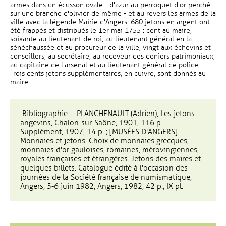
armes dans un écusson ovale - d'azur au perroquet d'or perché
sur une branche d'olivier de même - et au revers les armes de la
ville avec la légende Mairie d'Angers. 680 jetons en argent ont
été frappés et distribués le 1er mai 1755 : cent au maire,
soixante au lieutenant de roi, au lieutenant général en la
sénéchaussée et au procureur de la ville, vingt aux échevins et
conseillers, au secrétaire, au receveur des deniers patrimoniaux,
au capitaine de l'arsenal et au lieutenant général de police.
Trois cents jetons supplémentaires, en cuivre, sont donnés au
maire.
Bibliographie : . PLANCHENAULT (Adrien), Les jetons
angevins, Chalon-sur-Saône, 1901, 116 p.
Supplément, 1907, 14 p. ; [MUSÉES D'ANGERS].
Monnaies et jetons. Choix de monnaies grecques,
monnaies d'or gauloises, romaines, mérovingiennes,
royales françaises et étrangères. Jetons des maires et
quelques billets. Catalogue édité à l'occasion des
journées de la Société française de numismatique,
Angers, 5-6 juin 1982, Angers, 1982, 42 p., IX pl.