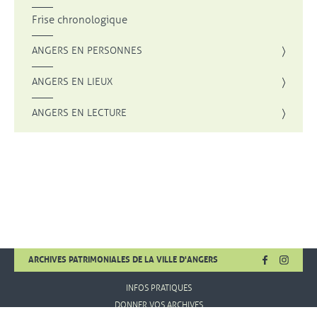
Frise chronologique
ANGERS EN PERSONNES
ANGERS EN LIEUX
ANGERS EN LECTURE
FACEBOOK
, OUVRE UNE
INSTA
, OUVR
ARCHIVES PATRIMONIALES DE LA VILLE D'ANGERS
INFOS PRATIQUES
DONNER VOS ARCHIVES