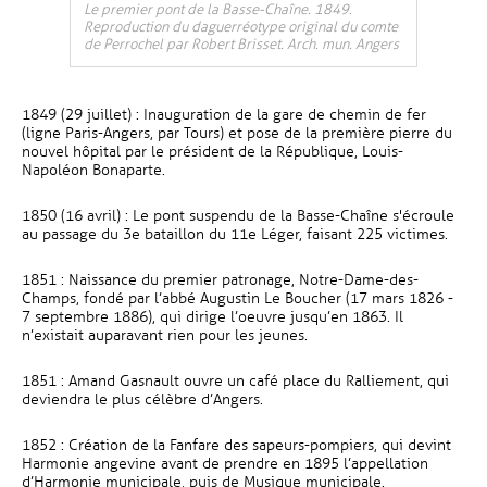
Le premier pont de la Basse-Chaîne. 1849.
Reproduction du daguerréotype original du comte
de Perrochel par Robert Brisset. Arch. mun. Angers
1849 (29 juillet) : Inauguration de la gare de chemin de fer
(ligne Paris-Angers, par Tours) et pose de la première pierre du
nouvel hôpital par le président de la République, Louis-
Napoléon Bonaparte.
1850 (16 avril) : Le pont suspendu de la Basse-Chaîne s'écroule
au passage du 3e bataillon du 11e Léger, faisant 225 victimes.
1851 : Naissance du premier patronage, Notre-Dame-des-
Champs, fondé par l’abbé Augustin Le Boucher (17 mars 1826 -
7 septembre 1886), qui dirige l’oeuvre jusqu’en 1863. Il
n’existait auparavant rien pour les jeunes.
1851 : Amand Gasnault ouvre un café place du Ralliement, qui
deviendra le plus célèbre d’Angers.
1852 : Création de la Fanfare des sapeurs-pompiers, qui devint
Harmonie angevine avant de prendre en 1895 l’appellation
d’Harmonie municipale, puis de Musique municipale.