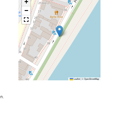
+
−
Leaflet
|
©
OpenStreetMap
n.