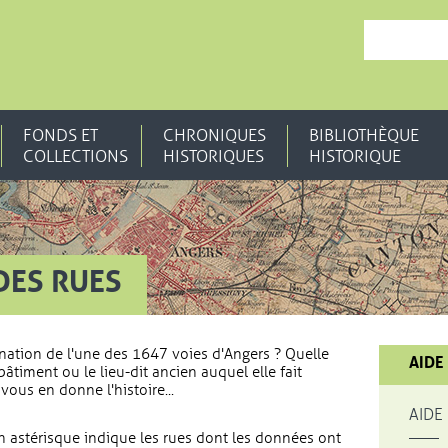
, OUVRE UNE N
FONDS ET
CHRONIQUES
BIBLIOTHÈQUE
COLLECTIONS
HISTORIQUES
HISTORIQUE
DES RUES
nation de l'une des 1647 voies d'Angers ? Quelle
AIDE
bâtiment ou le lieu-dit ancien auquel elle fait
vous en donne l'histoire...
AIDE
 astérisque indique les rues dont les données ont