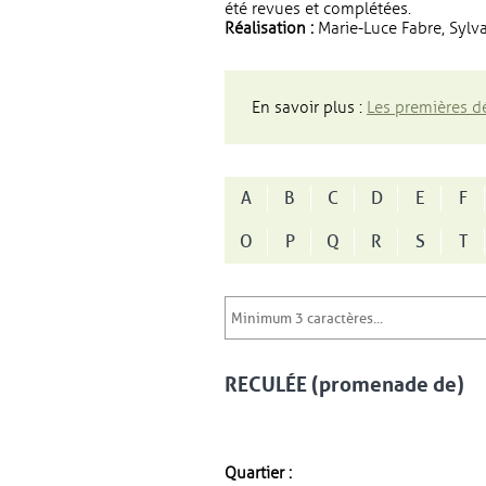
été revues et complétées.
Réalisation :
Marie-Luce Fabre, Sylva
En savoir plus :
Les premières dé
A
B
C
D
E
F
O
P
Q
R
S
T
RECULÉE (promenade de)
Quartier :