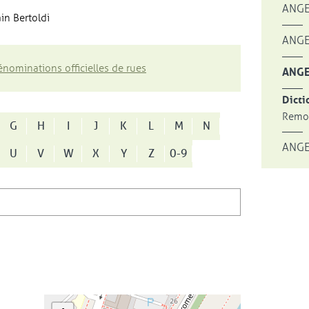
ANGE
in Bertoldi
ANGE
nominations officielles de rues
ANGE
Dicti
Remon
G
H
I
J
K
L
M
N
ANGE
U
V
W
X
Y
Z
0-9