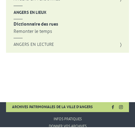
ANGERS EN LIEUX
Dictionnaire des rues
Remonter le temps
ANGERS EN LECTURE
FACEBOOK
, OUVRE UNE
INSTA
, OUVR
ARCHIVES PATRIMONIALES DE LA VILLE D'ANGERS
INFOS PRATIQUES
DONNER VOS ARCHIVES
MENTIONS LÉGALES