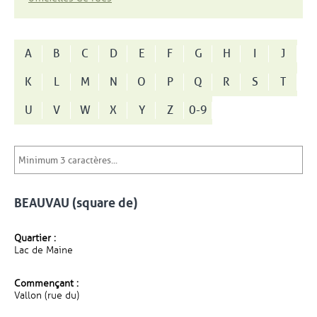
A
B
C
D
E
F
G
H
I
J
K
L
M
N
O
P
Q
R
S
T
U
V
W
X
Y
Z
0-9
BEAUVAU (square de)
Quartier :
Lac de Maine
Commençant :
Vallon (rue du)