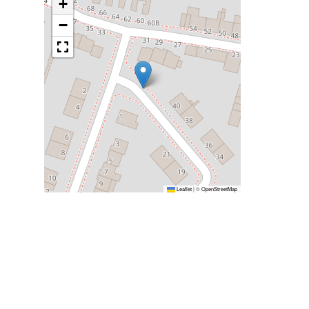
+
−
Leaflet
|
©
OpenStreetMap