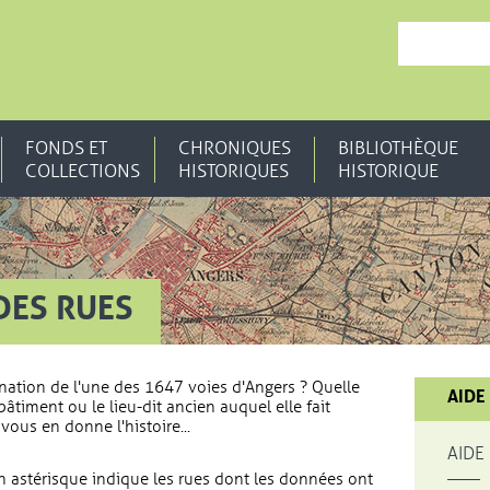
, OUVRE UNE N
FONDS ET
CHRONIQUES
BIBLIOTHÈQUE
COLLECTIONS
HISTORIQUES
HISTORIQUE
DES RUES
nation de l'une des 1647 voies d'Angers ? Quelle
AIDE
bâtiment ou le lieu-dit ancien auquel elle fait
vous en donne l'histoire...
AIDE
 astérisque indique les rues dont les données ont