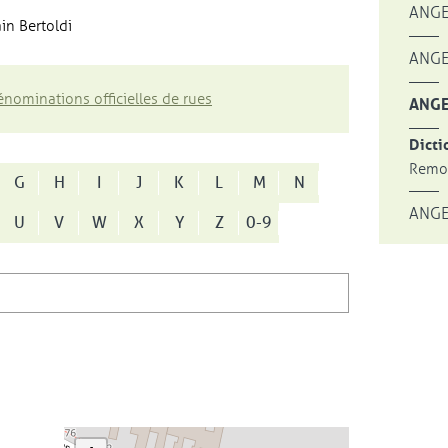
ANGE
in Bertoldi
ANGE
nominations officielles de rues
ANGE
Dicti
Remon
G
H
I
J
K
L
M
N
ANGE
U
V
W
X
Y
Z
0-9