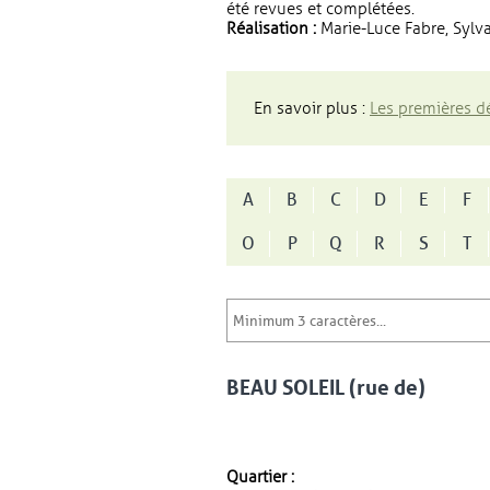
été revues et complétées.
Réalisation :
Marie-Luce Fabre, Sylva
En savoir plus :
Les premières dé
A
B
C
D
E
F
O
P
Q
R
S
T
BEAU SOLEIL (rue de)
Quartier :