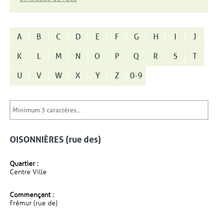
A
B
C
D
E
F
G
H
I
J
K
L
M
N
O
P
Q
R
S
T
U
V
W
X
Y
Z
0-9
OISONNIÈRES (rue des)
Quartier :
Centre Ville
Commençant :
Frémur (rue de)