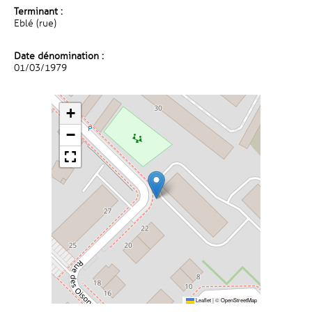
Terminant :
Eblé (rue)
Date dénomination :
01/03/1979
+
−
Leaflet
|
©
OpenStreetMap