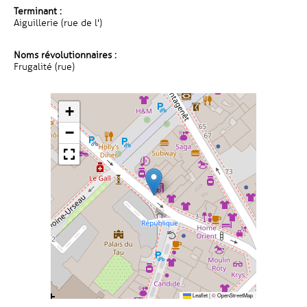
Terminant :
Aiguillerie (rue de l')
Noms révolutionnaires :
Frugalité (rue)
+
−
Leaflet
|
©
OpenStreetMap