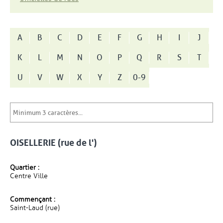
A
B
C
D
E
F
G
H
I
J
K
L
M
N
O
P
Q
R
S
T
U
V
W
X
Y
Z
0-9
OISELLERIE (rue de l')
Quartier :
Centre Ville
Commençant :
Saint-Laud (rue)