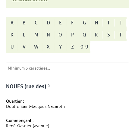
A
B
C
D
E
F
G
H
I
J
K
L
M
N
O
P
Q
R
S
T
U
V
W
X
Y
Z
0-9
NOUES (rue des) *
Quartier :
Doutre Saint-Jacques Nazareth
Commençant :
René-Gasnier (avenue)