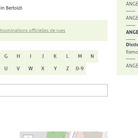
ANGE
in Bertoldi
ANGE
nominations officielles de rues
ANGE
Dicti
Remon
G
H
I
J
K
L
M
N
ANGE
U
V
W
X
Y
Z
0-9