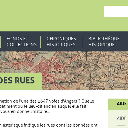
, OUVRE UNE N
FONDS ET
CHRONIQUES
BIBLIOTHÈQUE
COLLECTIONS
HISTORIQUES
HISTORIQUE
DES RUES
nation de l'une des 1647 voies d'Angers ? Quelle
AIDE
bâtiment ou le lieu-dit ancien auquel elle fait
vous en donne l'histoire...
AIDE
 astérisque indique les rues dont les données ont