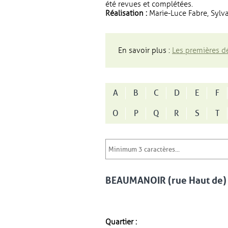
été revues et complétées.
Réalisation :
Marie-Luce Fabre, Sylva
En savoir plus :
Les premières dé
A
B
C
D
E
F
O
P
Q
R
S
T
BEAUMANOIR (rue Haut de)
Quartier :