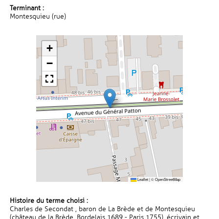
Terminant :
Montesquieu (rue)
+
−
Leaflet
|
©
OpenStreetMap
Histoire du terme choisi :
Charles de Secondat , baron de La Brède et de Montesquieu
(château de la Brède, Bordelais 1689 - Paris 1755), écrivain et