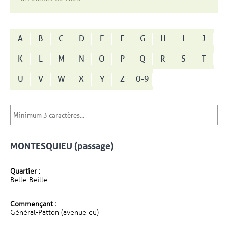
A
B
C
D
E
F
G
H
I
J
K
L
M
N
O
P
Q
R
S
T
U
V
W
X
Y
Z
0-9
MONTESQUIEU (passage)
Quartier :
Belle-Beille
Commençant :
Général-Patton (avenue du)