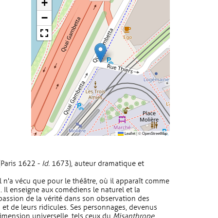
+
−
Leaflet
|
©
OpenStreetMap
(Paris 1622 -
Id.
1673), auteur dramatique et
 il n'a vécu que pour le théâtre, où il apparaît comme
 Il enseigne aux comédiens le naturel et la
passion de la vérité dans son observation des
s et de leurs ridicules. Ses personnages, devenus
dimension universelle, tels ceux du
Misanthrope