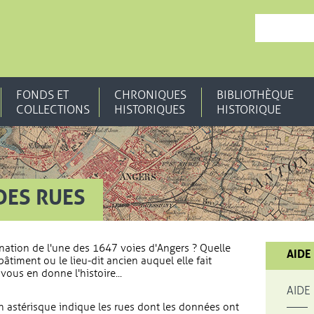
, OUVRE UNE N
FONDS ET
CHRONIQUES
BIBLIOTHÈQUE
COLLECTIONS
HISTORIQUES
HISTORIQUE
DES RUES
nation de l'une des 1647 voies d'Angers ? Quelle
AIDE
bâtiment ou le lieu-dit ancien auquel elle fait
vous en donne l'histoire...
AIDE
 astérisque indique les rues dont les données ont