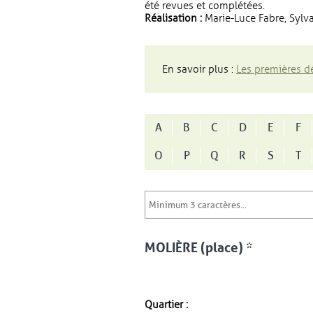
été revues et complétées.
Réalisation :
Marie-Luce Fabre, Sylva
En savoir plus :
Les premières dé
A
B
C
D
E
F
O
P
Q
R
S
T
MOLIÈRE (place) *
Quartier :