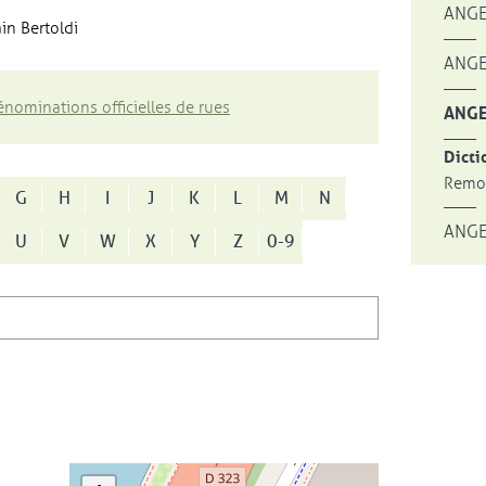
ANGE
in Bertoldi
ANGE
nominations officielles de rues
ANGE
Dicti
Remon
G
H
I
J
K
L
M
N
ANGE
U
V
W
X
Y
Z
0-9