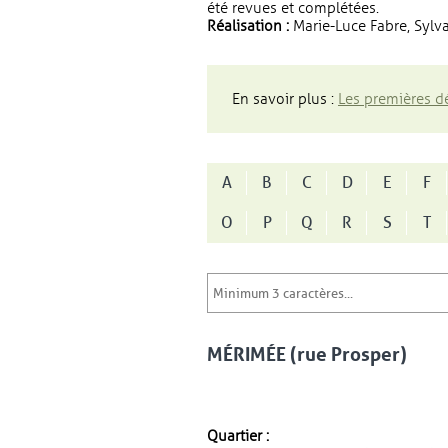
été revues et complétées.
Réalisation :
Marie-Luce Fabre, Sylva
En savoir plus :
Les premières dé
A
B
C
D
E
F
O
P
Q
R
S
T
MÉRIMÉE (rue Prosper)
Quartier :