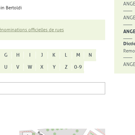
ANGE
in Bertoldi
ANGE
nominations officielles de rues
ANGE
Dicti
Remon
G
H
I
J
K
L
M
N
ANGE
U
V
W
X
Y
Z
0-9