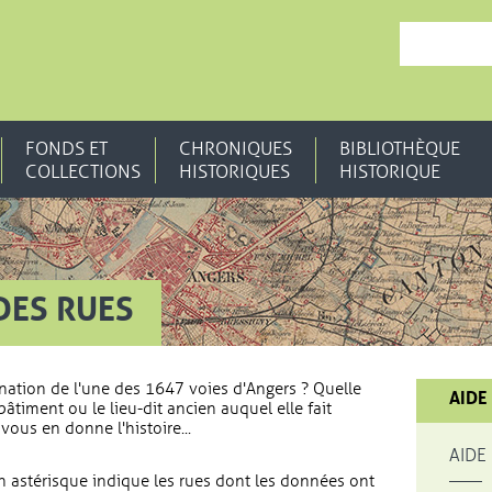
, OUVRE UNE N
FONDS ET
CHRONIQUES
BIBLIOTHÈQUE
COLLECTIONS
HISTORIQUES
HISTORIQUE
DES RUES
nation de l'une des 1647 voies d'Angers ? Quelle
AIDE
bâtiment ou le lieu-dit ancien auquel elle fait
vous en donne l'histoire...
AIDE
 astérisque indique les rues dont les données ont