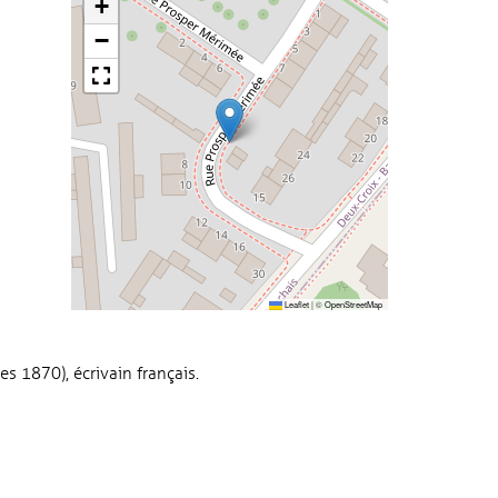
+
−
Leaflet
|
©
OpenStreetMap
s 1870), écrivain français.