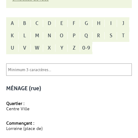
A
B
C
D
E
F
G
H
I
J
K
L
M
N
O
P
Q
R
S
T
U
V
W
X
Y
Z
0-9
MÉNAGE (rue)
Quartier :
Centre Ville
Commençant :
Lorraine (place de)