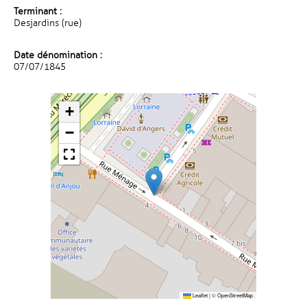
Terminant :
Desjardins (rue)
Date dénomination :
07/07/1845
+
−
Leaflet
|
©
OpenStreetMap