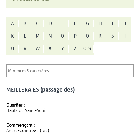
A
B
C
D
E
F
G
H
I
J
K
L
M
N
O
P
Q
R
S
T
U
V
W
X
Y
Z
0-9
MEILLERAIES (passage des)
Quartier :
Hauts de Saint-Aubin
Commençant :
André-Cointreau (rue)