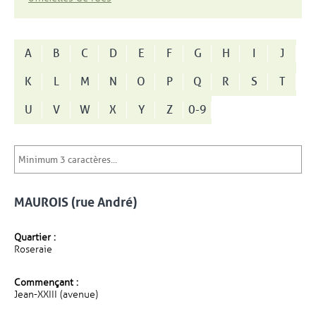
A
B
C
D
E
F
G
H
I
J
K
L
M
N
O
P
Q
R
S
T
U
V
W
X
Y
Z
0-9
MAUROIS (rue André)
Quartier :
Roseraie
Commençant :
Jean-XXIII (avenue)