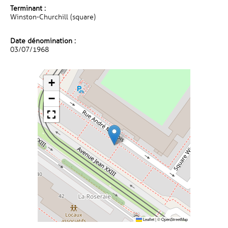
Terminant :
Winston-Churchill (square)
Date dénomination :
03/07/1968
+
−
Leaflet
|
©
OpenStreetMap