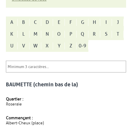
A
B
C
D
E
F
G
H
I
J
K
L
M
N
O
P
Q
R
S
T
U
V
W
X
Y
Z
0-9
BAUMETTE (chemin bas de la)
Quartier :
Roseraie
Commençant :
Albert-Cheux (place)