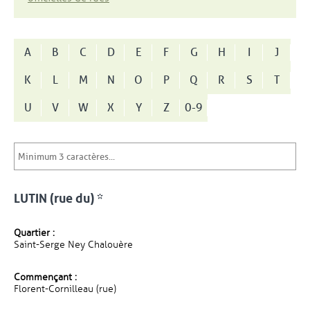
A
B
C
D
E
F
G
H
I
J
K
L
M
N
O
P
Q
R
S
T
U
V
W
X
Y
Z
0-9
LUTIN (rue du) *
Quartier :
Saint-Serge Ney Chalouère
Commençant :
Florent-Cornilleau (rue)