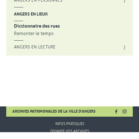
ANGERS EN PERSONNES
ANGERS EN LIEUX
Dictionnaire des rues
Remonter le temps
ANGERS EN LECTURE
FACEBOOK
, OUVRE UNE
INSTA
, OUVR
ARCHIVES PATRIMONIALES DE LA VILLE D'ANGERS
INFOS PRATIQUES
DONNER VOS ARCHIVES
MENTIONS LÉGALES