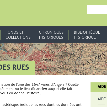
, OUVRE UNE N
FONDS ET
CHRONIQUES
BIBLIOTHÈQUE
COLLECTIONS
HISTORIQUES
HISTORIQUE
DES RUES
nation de l'une des 1647 voies d'Angers ? Quelle
AIDE
bâtiment ou le lieu-dit ancien auquel elle fait
vous en donne l'histoire...
AIDE
 astérisque indique les rues dont les données ont