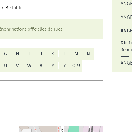
ANGE
in Bertoldi
ANGE
nominations officielles de rues
ANGE
Dicti
Remon
G
H
I
J
K
L
M
N
ANGE
U
V
W
X
Y
Z
0-9