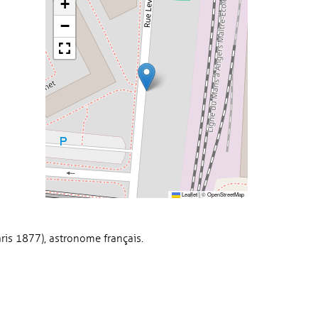
+
−
Leaflet
|
©
OpenStreetMap
aris 1877), astronome français.