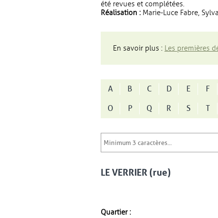
été revues et complétées.
Réalisation :
Marie-Luce Fabre, Sylva
En savoir plus :
Les premières dé
A
B
C
D
E
F
O
P
Q
R
S
T
LE VERRIER (rue)
Quartier :