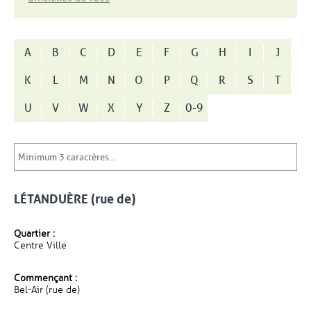
A
B
C
D
E
F
G
H
I
J
K
L
M
N
O
P
Q
R
S
T
U
V
W
X
Y
Z
0-9
LÉTANDUÈRE (rue de)
Quartier :
Centre Ville
Commençant :
Bel-Air (rue de)