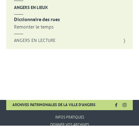
ANGERS EN LIEUX
Dictionnaire des rues
Remonter le temps
ANGERS EN LECTURE
FACEBOOK
, OUVRE UNE
INSTA
, OUVR
ARCHIVES PATRIMONIALES DE LA VILLE D'ANGERS
INFOS PRATIQUES
DONNER VOS ARCHIVES
MENTIONS LÉGALES