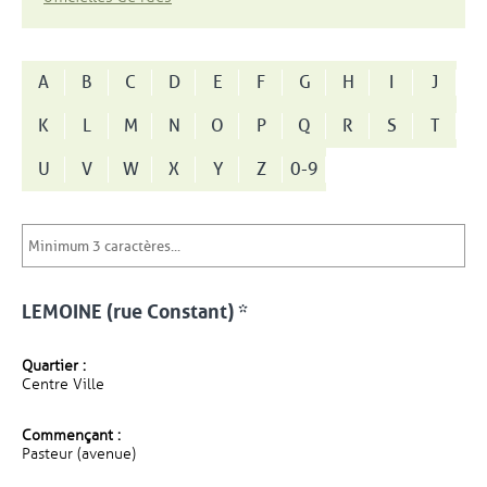
A
B
C
D
E
F
G
H
I
J
K
L
M
N
O
P
Q
R
S
T
U
V
W
X
Y
Z
0-9
LEMOINE (rue Constant) *
Quartier :
Centre Ville
Commençant :
Pasteur (avenue)