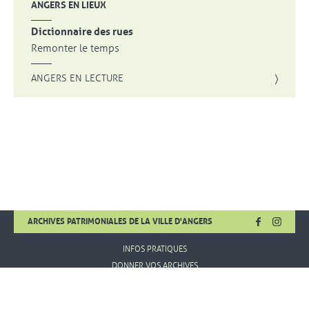
ANGERS EN LIEUX
Dictionnaire des rues
Remonter le temps
ANGERS EN LECTURE
FACEBOOK
, OUVRE UNE
INSTA
, OUVR
ARCHIVES PATRIMONIALES DE LA VILLE D'ANGERS
INFOS PRATIQUES
DONNER VOS ARCHIVES
MENTIONS LÉGALES
CONDITIONS D'UTILISATION