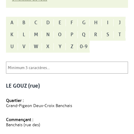
A
B
C
D
E
F
G
H
I
J
K
L
M
N
O
P
Q
R
S
T
U
V
W
X
Y
Z
0-9
LE GOUZ (rue)
Quartier :
Grand-Pigeon Deux-Croix Banchais
Commençant :
Banchais (rue des)