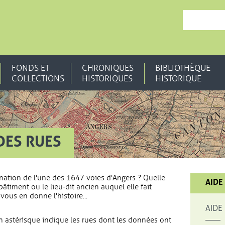
, OUVRE UNE N
FONDS ET
CHRONIQUES
BIBLIOTHÈQUE
COLLECTIONS
HISTORIQUES
HISTORIQUE
DES RUES
nation de l'une des 1647 voies d'Angers ? Quelle
AIDE
bâtiment ou le lieu-dit ancien auquel elle fait
vous en donne l'histoire...
AIDE
 astérisque indique les rues dont les données ont