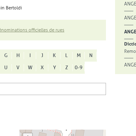
ANGE
in Bertoldi
ANGE
nominations officielles de rues
ANGE
Dicti
Remon
G
H
I
J
K
L
M
N
ANGE
U
V
W
X
Y
Z
0-9