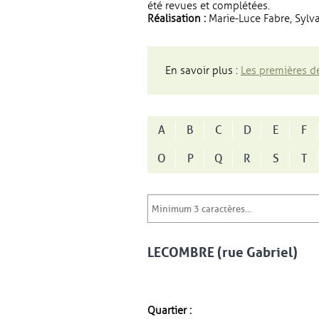
été revues et complétées.
Réalisation :
Marie-Luce Fabre, Sylva
En savoir plus :
Les premières dé
A
B
C
D
E
F
O
P
Q
R
S
T
LECOMBRE (rue Gabriel)
Quartier :