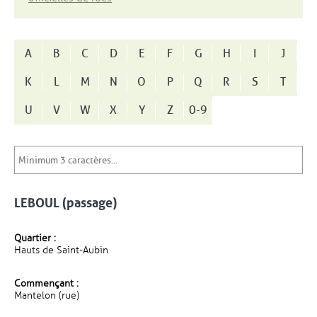
A
B
C
D
E
F
G
H
I
J
K
L
M
N
O
P
Q
R
S
T
U
V
W
X
Y
Z
0-9
LEBOUL (passage)
Quartier :
Hauts de Saint-Aubin
Commençant :
Mantelon (rue)