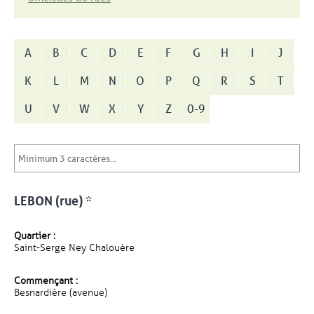
A
B
C
D
E
F
G
H
I
J
K
L
M
N
O
P
Q
R
S
T
U
V
W
X
Y
Z
0-9
LEBON (rue) *
Quartier :
Saint-Serge Ney Chalouère
Commençant :
Besnardière (avenue)