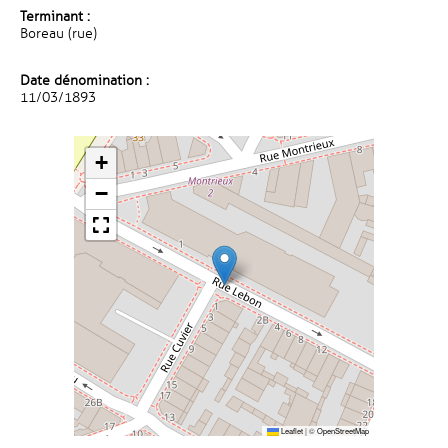
Terminant :
Boreau (rue)
Date dénomination :
11/03/1893
+
−
Leaflet
|
©
OpenStreetMap