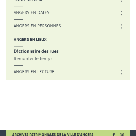
ANGERS EN DATES
ANGERS EN PERSONNES
ANGERS EN LIEUX
Dictionnaire des rues
Remonter le temps
ANGERS EN LECTURE
FACEBOOK
, OUVRE UNE
INSTA
, OUVR
ARCHIVES PATRIMONIALES DE LA VILLE D'ANGERS