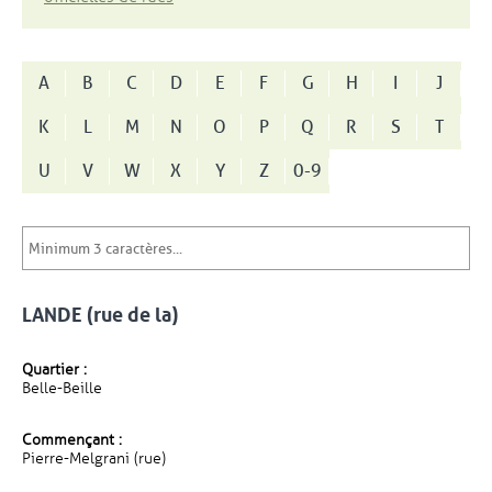
A
B
C
D
E
F
G
H
I
J
K
L
M
N
O
P
Q
R
S
T
U
V
W
X
Y
Z
0-9
LANDE (rue de la)
Quartier :
Belle-Beille
Commençant :
Pierre-Melgrani (rue)