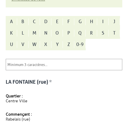
A
B
C
D
E
F
G
H
I
J
K
L
M
N
O
P
Q
R
S
T
U
V
W
X
Y
Z
0-9
LA FONTAINE (rue) *
Quartier :
Centre Ville
Commençant :
Rabelais (rue)