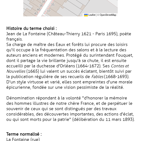
Leaflet
|
©
OpenStreetMap
Histoire du terme choisi :
Jean de La Fontaine (Château-Thierry 1621 - Paris 1695), poète
français.
Sa charge de maître des Eaux et forêts lui procure des loisirs
qu'il occupe à la fréquentation des salons et à la lecture des
auteurs anciens et modernes. Protégé du surintendant Fouquet,
dont il partage la vie brillante jusqu'à sa chute, il est ensuite
accueilli par la duchesse d'Orléans (1664-1672). Ses
Contes et
Nouvelles
(1665) lui valent un succès éclatant, bientôt suivi par
la publication régulière de ses recueils de
Fables
(1668-1693).
D'un style virtuose et varié, elles sont empreintes d'une morale
épicurienne, fondée sur une vision pessimiste de la réalité.
Dénomination répondant à la volonté "d'honorer la mémoire
des hommes illustres de notre chère France, et de perpétuer le
souvenir de ceux qui se sont distingués par des travaux
considérables, des découvertes importantes, des actions d'éclat,
ou qui sont morts pour la patrie" (délibération du 11 mars 1893).
Terme normalisé :
La Fontaine (rue)