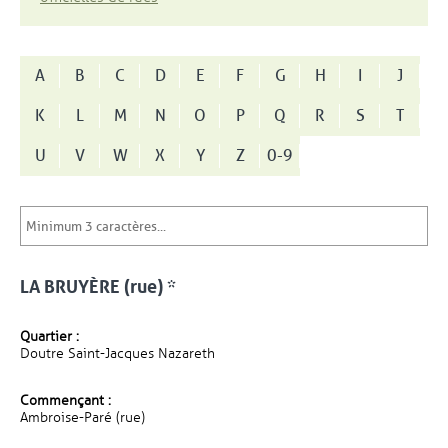
A
B
C
D
E
F
G
H
I
J
K
L
M
N
O
P
Q
R
S
T
U
V
W
X
Y
Z
0-9
LA BRUYÈRE (rue) *
Quartier :
Doutre Saint-Jacques Nazareth
Commençant :
Ambroise-Paré (rue)