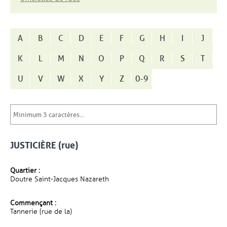
A
B
C
D
E
F
G
H
I
J
K
L
M
N
O
P
Q
R
S
T
U
V
W
X
Y
Z
0-9
JUSTICIÈRE (rue)
Quartier :
Doutre Saint-Jacques Nazareth
Commençant :
Tannerie (rue de la)