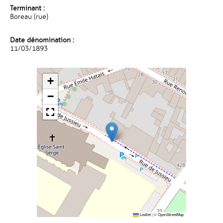
Terminant :
Boreau (rue)
Date dénomination :
11/03/1893
+
−
Leaflet
|
©
OpenStreetMap