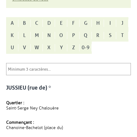
A
B
C
D
E
F
G
H
I
J
K
L
M
N
O
P
Q
R
S
T
U
V
W
X
Y
Z
0-9
JUSSIEU (rue de) *
Quartier :
Saint-Serge Ney Chalouère
Commençant :
Chanoine-Bachelot (place du)