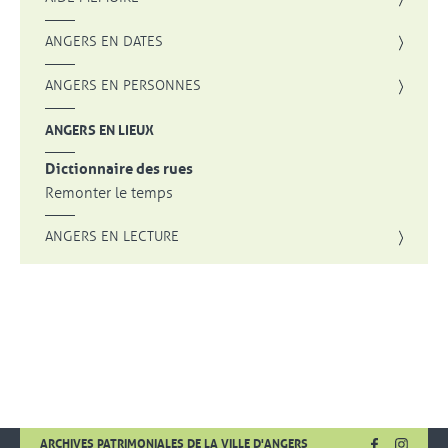
ANGERS EN DATES
ANGERS EN PERSONNES
ANGERS EN LIEUX
Dictionnaire des rues
Remonter le temps
ANGERS EN LECTURE
FACEBOOK
, OUVRE UNE
INSTA
, OUVR
ARCHIVES PATRIMONIALES DE LA VILLE D'ANGERS