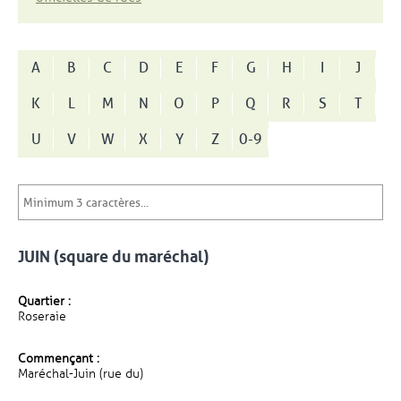
A
B
C
D
E
F
G
H
I
J
K
L
M
N
O
P
Q
R
S
T
U
V
W
X
Y
Z
0-9
JUIN (square du maréchal)
Quartier :
Roseraie
Commençant :
Maréchal-Juin (rue du)