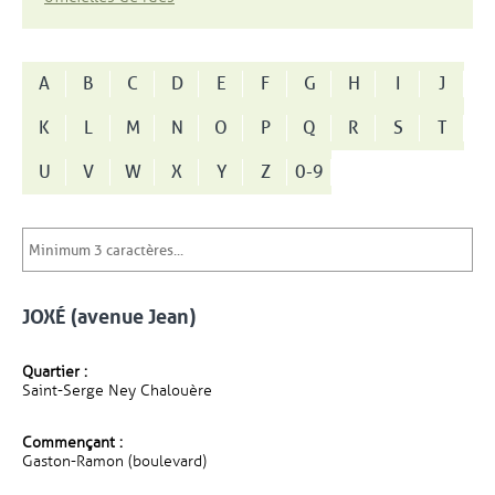
A
B
C
D
E
F
G
H
I
J
K
L
M
N
O
P
Q
R
S
T
U
V
W
X
Y
Z
0-9
JOXÉ (avenue Jean)
Quartier :
Saint-Serge Ney Chalouère
Commençant :
Gaston-Ramon (boulevard)